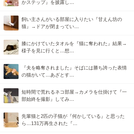
かステップ』を披露し…
飼い主さんがいる部屋に入りたい『甘えん坊の
猫』→ドアが閉まってい…
膝にかけていたタオルを『猫に奪われた』結果→
様子を見に行くと…想…
『夫を略奪されました』そばには勝ち誇った表情
の猫がいて…あざとす…
短時間で荒れるネコ部屋→カメラを仕掛けて『一
部始終を撮影』してみ…
先輩猫と2匹の子猫が『何かしている』と思った
ら…131万再生された『…