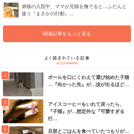
弟猫の入院中、ママが兄猫を撫でると…ふだんと
違う『まさかの行動』…
関連記事をもっと見る
1
ボールを口にくわえて運び始めた子猫
→『向かった先』が…涙が出るほど…
2
アイスコーヒーをいれて戻ったら、
『子猫』が…想定外な『可愛すぎる
行…
3
旦那とごはんを食べていたつもりが…