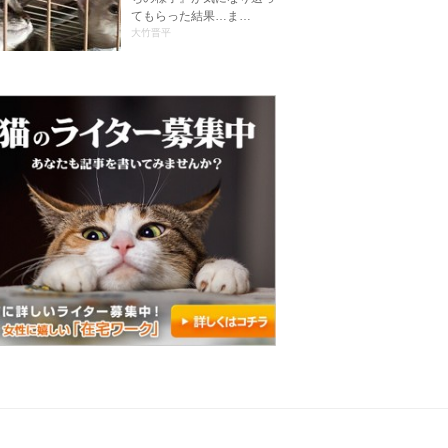
てもらった結果…ま…
大竹晋平