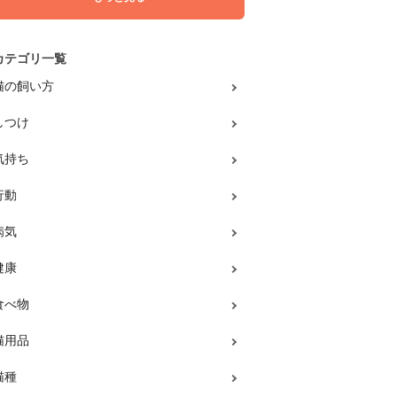
カテゴリ一覧
猫の飼い方
しつけ
気持ち
行動
病気
健康
食べ物
猫用品
猫種