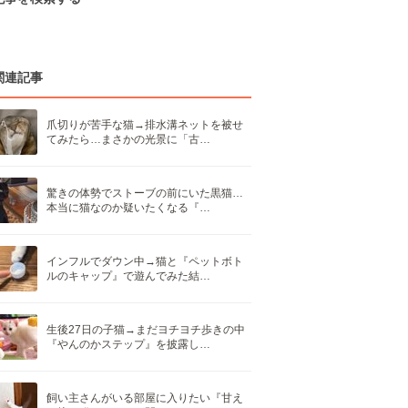
関連記事
爪切りが苦手な猫→排水溝ネットを被せ
てみたら…まさかの光景に「古…
驚きの体勢でストーブの前にいた黒猫…
本当に猫なのか疑いたくなる『…
インフルでダウン中→猫と『ペットボト
ルのキャップ』で遊んでみた結…
生後27日の子猫→まだヨチヨチ歩きの中
『やんのかステップ』を披露し…
飼い主さんがいる部屋に入りたい『甘え