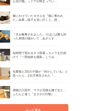
ん坊の猫』→ドアが閉まってい…
膝にかけていたタオルを『猫に奪われ
た』結果→様子を見に行くと…想…
『夫を略奪されました』そばには勝ち誇
った表情の猫がいて…あざとす…
短時間で荒れるネコ部屋→カメラを仕掛
けて『一部始終を撮影』してみ…
先輩猫と2匹の子猫が『何かしている』と
思ったら…131万再生された『…
弟猫の入院中、ママが兄猫を撫でると…
ふだんと違う『まさかの行動』…
もっと見る