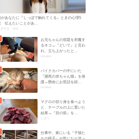
猫があなたに『しっぽで触れてくる』ときの心理5
選 伝えたいことがあ…
かぎやま ゆか
お兄ちゃんの宿題を邪魔す
るネコ→『どいて』と言わ
れ、立ち上がったと…
tonakai
バイクカバーの中にいた
『瀕死の赤ちゃん猫』を保
護→懸命にお世話を続…
tonakai
マグロの切り身を食べよう
と、テーブルの上に置いた
結果→『目の前』を…
しおり
仕事中、家にいる『子猫た
ちの様子』が気になり送っ