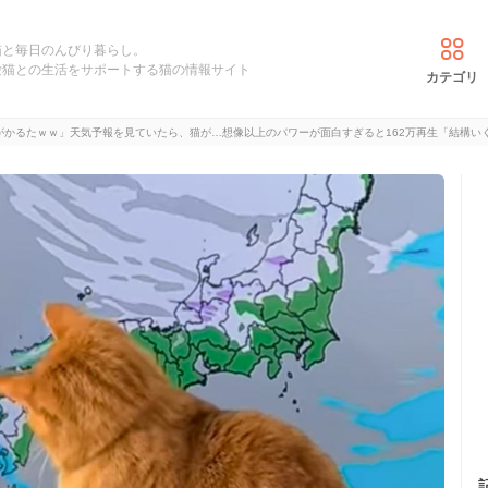
猫と毎日のんびり暮らし。
愛猫との生活をサポートする猫の情報サイト
カテゴリ
がかるたｗｗ」天気予報を見ていたら、猫が…想像以上のパワーが面白すぎると162万再生「結構い