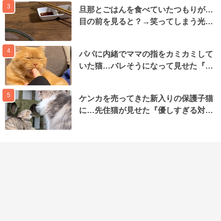
3
旦那とごはんを食べていたつもりが…
目の前を見ると？→笑ってしまう光…
4
パパに内緒でママの指をカミカミして
いた猫…バレそうになって見せた『…
5
ケンカを売ってきた新入りの保護子猫
に…先住猫が見せた『優しすぎる対…