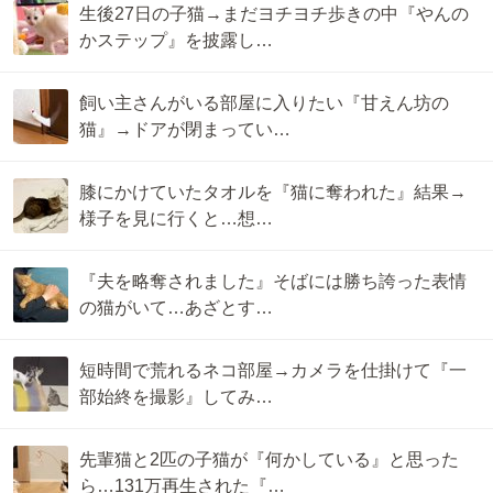
生後27日の子猫→まだヨチヨチ歩きの中『やんの
かステップ』を披露し…
飼い主さんがいる部屋に入りたい『甘えん坊の
猫』→ドアが閉まってい…
膝にかけていたタオルを『猫に奪われた』結果→
様子を見に行くと…想…
『夫を略奪されました』そばには勝ち誇った表情
の猫がいて…あざとす…
短時間で荒れるネコ部屋→カメラを仕掛けて『一
部始終を撮影』してみ…
先輩猫と2匹の子猫が『何かしている』と思った
ら…131万再生された『…