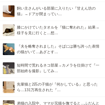
飼い主さんがいる部屋に入りたい『甘えん坊の
猫』→ドアが閉まってい…
膝にかけていたタオルを『猫に奪われた』結果→
様子を見に行くと…想…
『夫を略奪されました』そばには勝ち誇った表情
の猫がいて…あざとす…
短時間で荒れるネコ部屋→カメラを仕掛けて『一
部始終を撮影』してみ…
先輩猫と2匹の子猫が『何かしている』と思った
ら…131万再生された『…
弟猫の入院中、ママが兄猫を撫でると…ふだんと