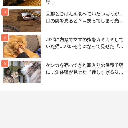
行…
3
旦那とごはんを食べていたつもりが…
目の前を見ると？→笑ってしまう光…
4
パパに内緒でママの指をカミカミして
いた猫…バレそうになって見せた『…
5
ケンカを売ってきた新入りの保護子猫
に…先住猫が見せた『優しすぎる対…