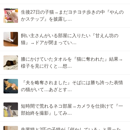
生後27日の子猫→まだヨチヨチ歩きの中『やんの
かステップ』を披露し…
飼い主さんがいる部屋に入りたい『甘えん坊の
猫』→ドアが閉まってい…
膝にかけていたタオルを『猫に奪われた』結果→
様子を見に行くと…想…
『夫を略奪されました』そばには勝ち誇った表情
の猫がいて…あざとす…
短時間で荒れるネコ部屋→カメラを仕掛けて『一
部始終を撮影』してみ…
先輩猫と2匹の子猫が『何かしている』と思った