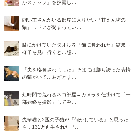
かステップ』を披露し…
飼い主さんがいる部屋に入りたい『甘えん坊の
猫』→ドアが閉まってい…
膝にかけていたタオルを『猫に奪われた』結果→
様子を見に行くと…想…
『夫を略奪されました』そばには勝ち誇った表情
の猫がいて…あざとす…
短時間で荒れるネコ部屋→カメラを仕掛けて『一
部始終を撮影』してみ…
先輩猫と2匹の子猫が『何かしている』と思った
ら…131万再生された『…