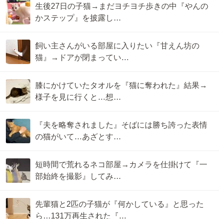
生後27日の子猫→まだヨチヨチ歩きの中『やんの
かステップ』を披露し…
飼い主さんがいる部屋に入りたい『甘えん坊の
猫』→ドアが閉まってい…
膝にかけていたタオルを『猫に奪われた』結果→
様子を見に行くと…想…
『夫を略奪されました』そばには勝ち誇った表情
の猫がいて…あざとす…
短時間で荒れるネコ部屋→カメラを仕掛けて『一
部始終を撮影』してみ…
先輩猫と2匹の子猫が『何かしている』と思った
ら…131万再生された『…