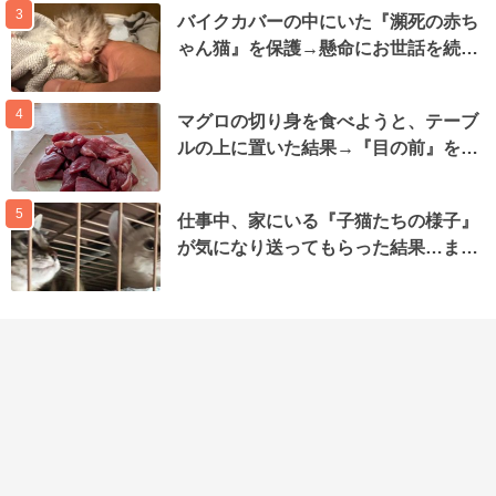
3
バイクカバーの中にいた『瀕死の赤ち
ゃん猫』を保護→懸命にお世話を続…
4
マグロの切り身を食べようと、テーブ
ルの上に置いた結果→『目の前』を…
5
仕事中、家にいる『子猫たちの様子』
が気になり送ってもらった結果…ま…