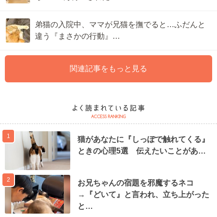
弟猫の入院中、ママが兄猫を撫でると…ふだんと
違う『まさかの行動』…
関連記事をもっと見る
1
猫があなたに『しっぽで触れてくる』
ときの心理5選 伝えたいことがあ…
2
お兄ちゃんの宿題を邪魔するネコ
→『どいて』と言われ、立ち上がった
と…