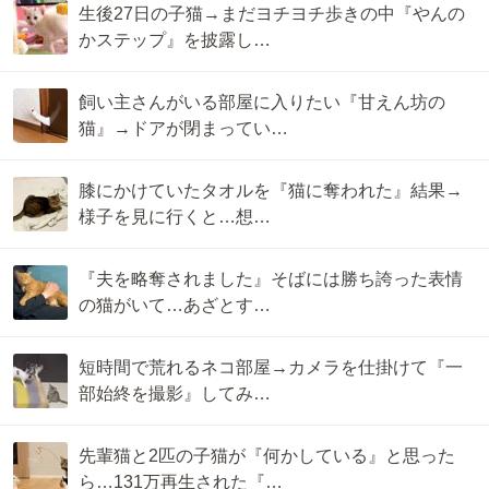
生後27日の子猫→まだヨチヨチ歩きの中『やんの
かステップ』を披露し…
飼い主さんがいる部屋に入りたい『甘えん坊の
猫』→ドアが閉まってい…
膝にかけていたタオルを『猫に奪われた』結果→
様子を見に行くと…想…
『夫を略奪されました』そばには勝ち誇った表情
の猫がいて…あざとす…
短時間で荒れるネコ部屋→カメラを仕掛けて『一
部始終を撮影』してみ…
先輩猫と2匹の子猫が『何かしている』と思った
ら…131万再生された『…