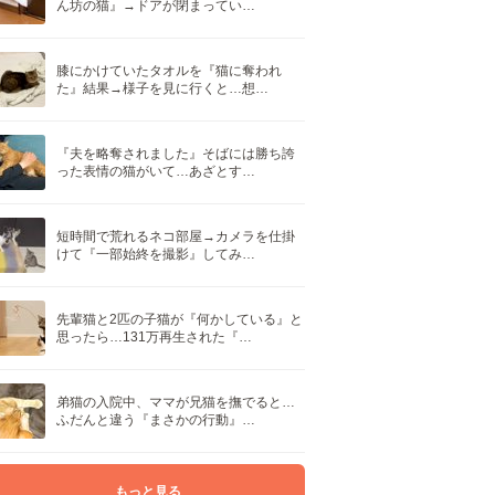
ん坊の猫』→ドアが閉まってい…
膝にかけていたタオルを『猫に奪われ
た』結果→様子を見に行くと…想…
『夫を略奪されました』そばには勝ち誇
った表情の猫がいて…あざとす…
短時間で荒れるネコ部屋→カメラを仕掛
けて『一部始終を撮影』してみ…
先輩猫と2匹の子猫が『何かしている』と
思ったら…131万再生された『…
弟猫の入院中、ママが兄猫を撫でると…
ふだんと違う『まさかの行動』…
もっと見る