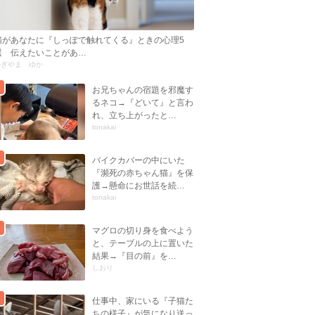
猫があなたに『しっぽで触れてくる』ときの心理5
選 伝えたいことがあ…
かぎやま ゆか
お兄ちゃんの宿題を邪魔す
るネコ→『どいて』と言わ
れ、立ち上がったと…
tonakai
バイクカバーの中にいた
『瀕死の赤ちゃん猫』を保
護→懸命にお世話を続…
tonakai
マグロの切り身を食べよう
と、テーブルの上に置いた
結果→『目の前』を…
しおり
仕事中、家にいる『子猫た
ちの様子』が気になり送っ