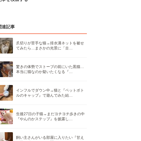
関連記事
爪切りが苦手な猫→排水溝ネットを被せ
てみたら…まさかの光景に「古…
驚きの体勢でストーブの前にいた黒猫…
本当に猫なのか疑いたくなる『…
インフルでダウン中→猫と『ペットボト
ルのキャップ』で遊んでみた結…
生後27日の子猫→まだヨチヨチ歩きの中
『やんのかステップ』を披露し…
飼い主さんがいる部屋に入りたい『甘え