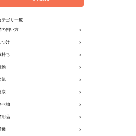
カテゴリ一覧
猫の飼い方
しつけ
気持ち
行動
病気
健康
食べ物
猫用品
猫種