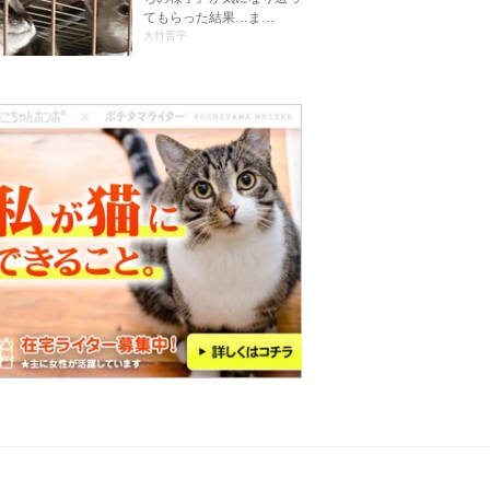
てもらった結果…ま…
大竹晋平