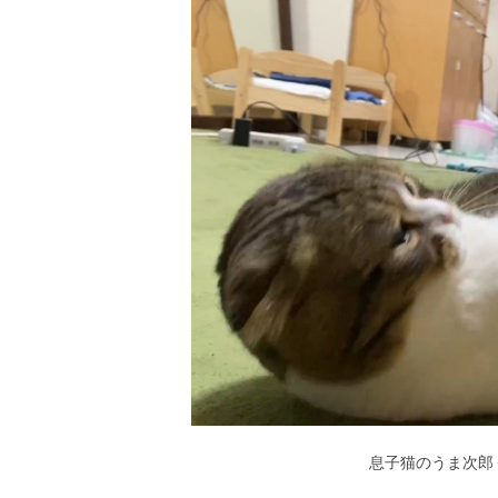
.
2
4
%
息子猫のうま次郎