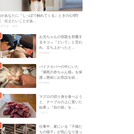
猫があなたに『しっぽで触れてくる』ときの心理5
選 伝えたいことがあ…
かぎやま ゆか
お兄ちゃんの宿題を邪魔す
るネコ→『どいて』と言わ
れ、立ち上がったと…
tonakai
バイクカバーの中にいた
『瀕死の赤ちゃん猫』を保
護→懸命にお世話を続…
tonakai
マグロの切り身を食べよう
と、テーブルの上に置いた
結果→『目の前』を…
しおり
仕事中、家にいる『子猫た
ちの様子』が気になり送っ