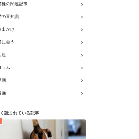
猫種の関連記事
猫の豆知識
お出かけ
猫に会う
話題
コラム
動画
漫画
く読まれている記事