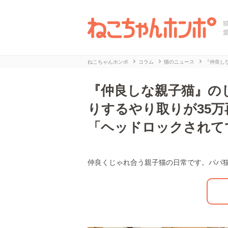
ねこちゃんホンポ
コラム
猫のニュース
『仲良し
『仲良しな親子猫』の
りするやり取りが35
「ヘッドロックされて
仲良くじゃれ合う親子猫の日常です。パパ
L
/
U
o
n
a
m
d
u
e
t
d
e
:
2
9