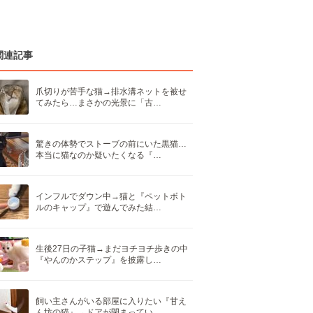
関連記事
爪切りが苦手な猫→排水溝ネットを被せ
てみたら…まさかの光景に「古…
驚きの体勢でストーブの前にいた黒猫…
本当に猫なのか疑いたくなる『…
インフルでダウン中→猫と『ペットボト
ルのキャップ』で遊んでみた結…
生後27日の子猫→まだヨチヨチ歩きの中
『やんのかステップ』を披露し…
飼い主さんがいる部屋に入りたい『甘え
ん坊の猫』→ドアが閉まってい…