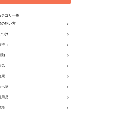
カテゴリ一覧
猫の飼い方
しつけ
気持ち
行動
病気
健康
食べ物
猫用品
猫種