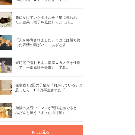
膝にかけていたタオルを『猫に奪われ
た』結果→様子を見に行くと…想…
『夫を略奪されました』そばには勝ち誇
った表情の猫がいて…あざとす…
短時間で荒れるネコ部屋→カメラを仕掛
けて『一部始終を撮影』してみ…
先輩猫と2匹の子猫が『何かしている』と
思ったら…131万再生された『…
弟猫の入院中、ママが兄猫を撫でると…
ふだんと違う『まさかの行動』…
もっと見る