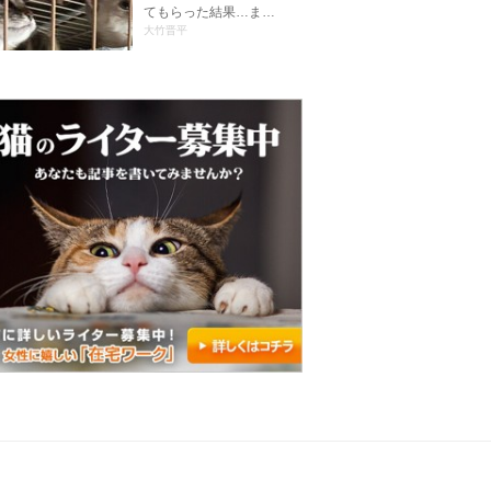
てもらった結果…ま…
大竹晋平