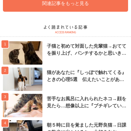
関連記事をもっと見る
1
子猫と初めて対面した先輩猫→おてて
を振り上げ、パンチするかと思いき…
2
猫があなたに『しっぽで触れてくる』
ときの心理5選 伝えたいことがあ…
3
苦手なお風呂に入れられたネコ→顔を
見たら…想像以上に『ブチギレてい…
4
朝５時に目を覚ました元野良猫→日課