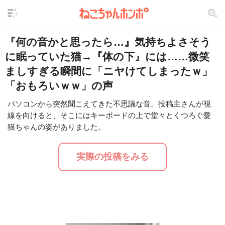
『何の音かと思ったら…』気持ちよさそう
に眠っていた猫→『体の下』には……微笑
ましすぎる瞬間に「ニヤけてしまったｗ」
「おもろいｗｗ」の声
パソコンから突然聞こえてきた不思議な音。投稿主さんが視
線を向けると、そこにはキーボードの上で堂々とくつろぐ愛
L
/
U
o
猫ちゃんの姿がありました。
n
a
m
d
u
e
t
d
実際の投稿をみる
e
:
2
9
.
2
4
%