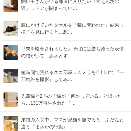
飼い主さんがいる部屋に入りたい『甘えん坊の
猫』→ドアが閉まってい…
膝にかけていたタオルを『猫に奪われた』結果→
様子を見に行くと…想…
『夫を略奪されました』そばには勝ち誇った表情
の猫がいて…あざとす…
短時間で荒れるネコ部屋→カメラを仕掛けて『一
部始終を撮影』してみ…
先輩猫と2匹の子猫が『何かしている』と思った
ら…131万再生された『…
弟猫の入院中、ママが兄猫を撫でると…ふだんと
違う『まさかの行動』…