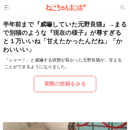
半年前まで『威嚇していた元野良猫』→まる
で別猫のような『現在の様子』が尊すぎる
と１万いいね「甘えたかったんだね」「か
わいいい」
「シャー！」と威嚇する状態が長かった元野良猫が、甘える
ことができるようになりました。
L
/
U
o
n
a
m
d
u
実際の投稿をみる
e
t
d
e
:
1
7
.
8
7
%