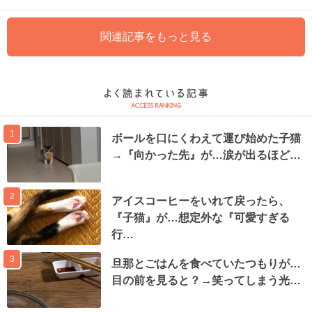
関連記事をもっと見る
1
ボールを口にくわえて運び始めた子猫
→『向かった先』が…涙が出るほど…
2
アイスコーヒーをいれて戻ったら、
『子猫』が…想定外な『可愛すぎる
行…
3
旦那とごはんを食べていたつもりが…
目の前を見ると？→笑ってしまう光…