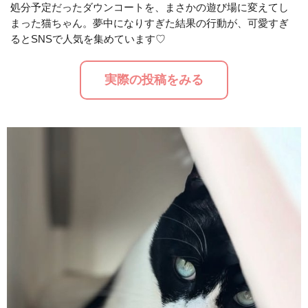
処分予定だったダウンコートを、まさかの遊び場に変えてし
まった猫ちゃん。夢中になりすぎた結果の行動が、可愛すぎ
M
るとSNSで人気を集めています♡
u
t
実際の投稿をみる
e