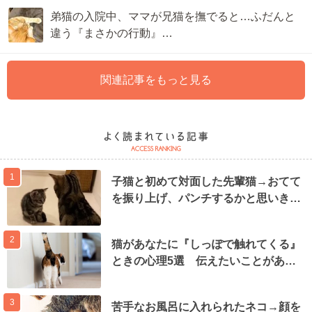
弟猫の入院中、ママが兄猫を撫でると…ふだんと
違う『まさかの行動』…
関連記事をもっと見る
1
子猫と初めて対面した先輩猫→おてて
を振り上げ、パンチするかと思いき…
2
猫があなたに『しっぽで触れてくる』
ときの心理5選 伝えたいことがあ…
3
苦手なお風呂に入れられたネコ→顔を