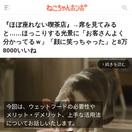
『ほぼ座れない喫茶店』→席を見てみる
と……ほっこりする光景に「お客さんよく
分かってるｗ」「顔に笑っちゃった」と8万
8000いいね
続きを読む
arrow_forward_ios