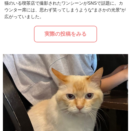
猫のいる喫茶店で撮影されたワンシーンがSNSで話題に。カ
ウンター席には、思わず笑ってしまうような“まさかの光景”が
M
広がっていました。
u
t
実際の投稿をみる
e