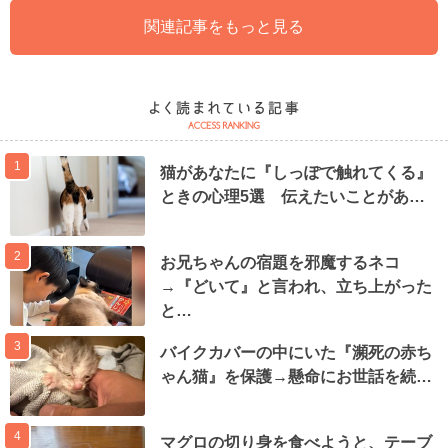
関連記事をもっと見る
1
猫があなたに『しっぽで触れてくる』
ときの心理5選 伝えたいことがあ…
2
お兄ちゃんの宿題を邪魔するネコ
→『どいて』と言われ、立ち上がった
と…
3
バイクカバーの中にいた『瀕死の赤ち
ゃん猫』を保護→懸命にお世話を続…
4
マグロの切り身を食べようと、テーブ