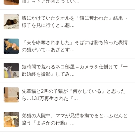
猫』→ドアが閉まってい…
膝にかけていたタオルを『猫に奪われた』結果→
様子を見に行くと…想…
『夫を略奪されました』そばには勝ち誇った表情
の猫がいて…あざとす…
短時間で荒れるネコ部屋→カメラを仕掛けて『一
部始終を撮影』してみ…
先輩猫と2匹の子猫が『何かしている』と思った
ら…131万再生された『…
弟猫の入院中、ママが兄猫を撫でると…ふだんと
違う『まさかの行動』…