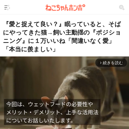
『愛と捉えて良い？』眠っていると、そば
にやってきた猫→飼い主動揺の『ポジショ
ニング』に１万いいね「間違いなく愛」
「本当に羨ましい」
続きを読む
arrow_forward_ios