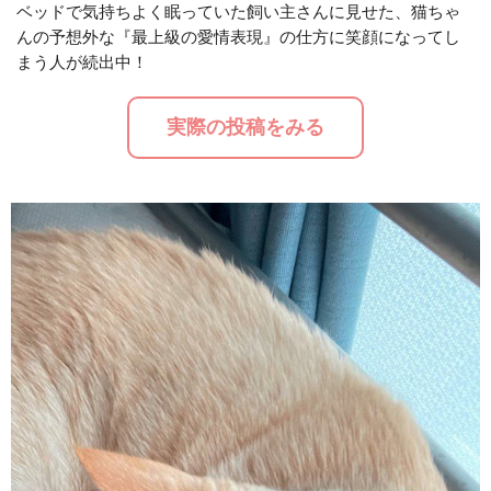
ベッドで気持ちよく眠っていた飼い主さんに見せた、猫ちゃ
んの予想外な『最上級の愛情表現』の仕方に笑顔になってし
M
まう人が続出中！
u
t
実際の投稿をみる
e