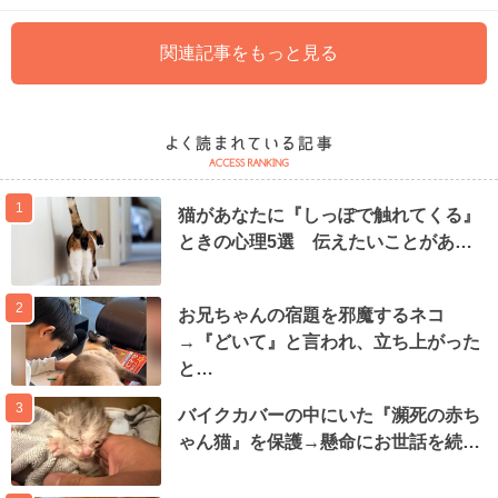
関連記事をもっと見る
1
猫があなたに『しっぽで触れてくる』
ときの心理5選 伝えたいことがあ…
2
お兄ちゃんの宿題を邪魔するネコ
→『どいて』と言われ、立ち上がった
と…
3
バイクカバーの中にいた『瀕死の赤ち
ゃん猫』を保護→懸命にお世話を続…