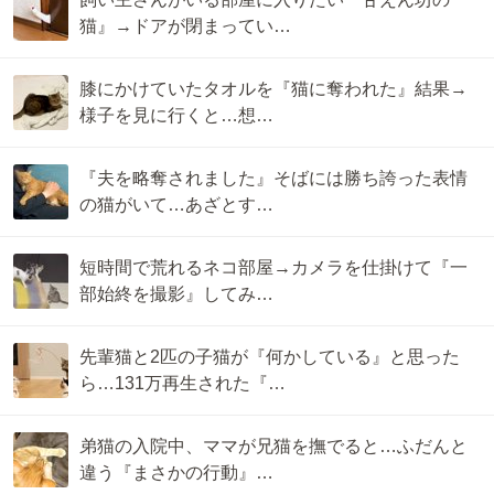
猫』→ドアが閉まってい…
膝にかけていたタオルを『猫に奪われた』結果→
様子を見に行くと…想…
『夫を略奪されました』そばには勝ち誇った表情
の猫がいて…あざとす…
短時間で荒れるネコ部屋→カメラを仕掛けて『一
部始終を撮影』してみ…
先輩猫と2匹の子猫が『何かしている』と思った
ら…131万再生された『…
弟猫の入院中、ママが兄猫を撫でると…ふだんと
違う『まさかの行動』…