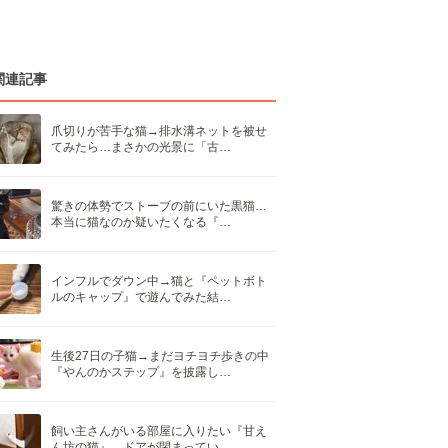
関連記事
爪切りが苦手な猫→排水溝ネットを被せ
てみたら…まさかの光景に「古…
驚きの体勢でストーブの前にいた黒猫…
本当に猫なのか疑いたくなる『…
インフルでダウン中→猫と『ペットボト
ルのキャップ』で遊んでみた結…
生後27日の子猫→まだヨチヨチ歩きの中
『やんのかステップ』を披露し…
飼い主さんがいる部屋に入りたい『甘え
ん坊の猫』→ドアが閉まってい…