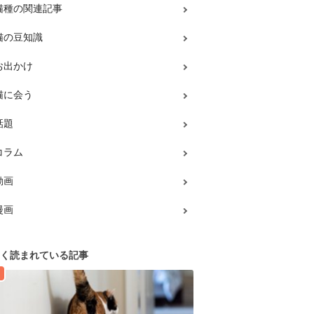
猫種の関連記事
猫の豆知識
お出かけ
猫に会う
話題
コラム
動画
漫画
く読まれている記事