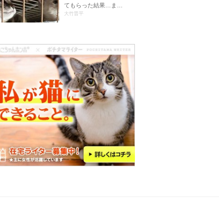
てもらった結果…ま…
大竹晋平