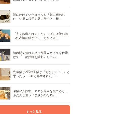
膝にかけていたタオルを『猫に奪われ
た』結果→様子を見に行くと…想…
『夫を略奪されました』そばには勝ち誇
った表情の猫がいて…あざとす…
短時間で荒れるネコ部屋→カメラを仕掛
けて『一部始終を撮影』してみ…
先輩猫と2匹の子猫が『何かしている』と
思ったら…131万再生された『…
弟猫の入院中、ママが兄猫を撫でると…
ふだんと違う『まさかの行動』…
もっと見る