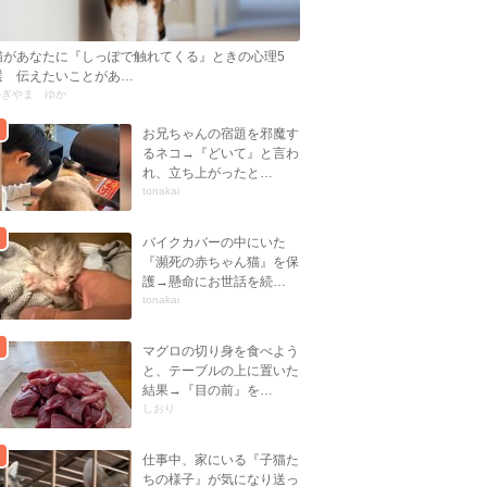
猫があなたに『しっぽで触れてくる』ときの心理5
選 伝えたいことがあ…
かぎやま ゆか
お兄ちゃんの宿題を邪魔す
るネコ→『どいて』と言わ
れ、立ち上がったと…
tonakai
バイクカバーの中にいた
『瀕死の赤ちゃん猫』を保
護→懸命にお世話を続…
tonakai
マグロの切り身を食べよう
と、テーブルの上に置いた
結果→『目の前』を…
しおり
仕事中、家にいる『子猫た
ちの様子』が気になり送っ