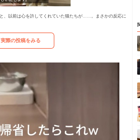
ると、以前は心を許してくれていた猫たちが……。まさかの反応に
M
u
実際の投稿をみる
t
e