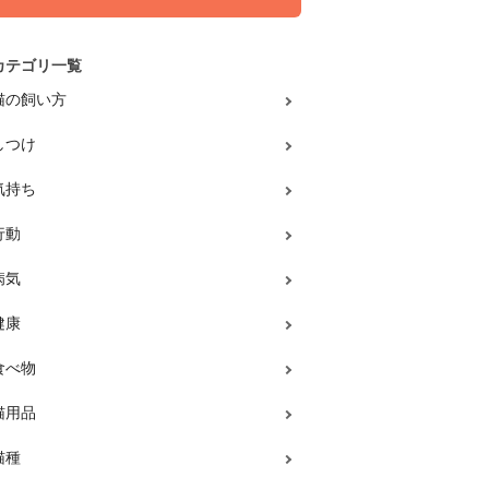
カテゴリ一覧
猫の飼い方
しつけ
気持ち
行動
病気
健康
食べ物
猫用品
猫種