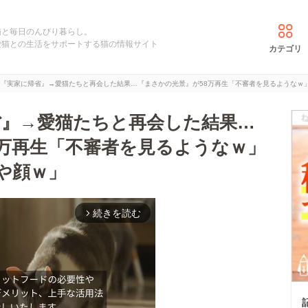
猫と毎日のんびり暮らし。
愛猫との生活をサポートする猫の情報サイト
カテゴリ
に『実家に帰省』→愛猫たちと再会した結果…『まさかの光景』が58万再生「不審者を見るようなｗ
省』→愛猫たちと再会した結果…
8万再生「不審者を見るようなｗ」
や顔ｗ」
続きを読む
arrow_forward_ios