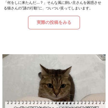
「何をしに来たんだ…？」そんな風に飼い主さんを困惑させ
る猫さんの"謎の行動"に、ついつい笑ってしまいます。
M
u
実際の投稿をみる
t
e