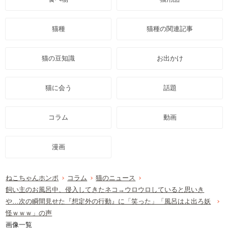
猫種
猫種の関連記事
猫の豆知識
お出かけ
猫に会う
話題
コラム
動画
漫画
ねこちゃんホンポ
コラム
猫のニュース
飼い主のお風呂中、侵入してきたネコ→ウロウロしていると思いき
や…次の瞬間見せた『想定外の行動』に「笑った」「風呂はよ出ろ妖
怪ｗｗｗ」の声
画像一覧