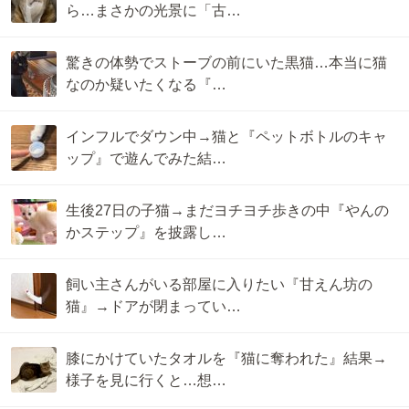
ら…まさかの光景に「古…
驚きの体勢でストーブの前にいた黒猫…本当に猫
なのか疑いたくなる『…
インフルでダウン中→猫と『ペットボトルのキャ
ップ』で遊んでみた結…
生後27日の子猫→まだヨチヨチ歩きの中『やんの
かステップ』を披露し…
飼い主さんがいる部屋に入りたい『甘えん坊の
猫』→ドアが閉まってい…
膝にかけていたタオルを『猫に奪われた』結果→
様子を見に行くと…想…