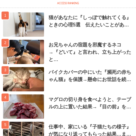
1
猫があなたに『しっぽで触れてくる』
ときの心理5選 伝えたいことがあ…
2
お兄ちゃんの宿題を邪魔するネコ
→『どいて』と言われ、立ち上がった
と…
3
バイクカバーの中にいた『瀕死の赤ち
ゃん猫』を保護→懸命にお世話を続…
4
マグロの切り身を食べようと、テーブ
ルの上に置いた結果→『目の前』を…
5
仕事中、家にいる『子猫たちの様子』
が気になり送ってもらった結果…ま…