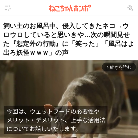
飼い主のお風呂中、侵入してきたネコ→ウ
ロウロしていると思いきや…次の瞬間見せ
た『想定外の行動』に「笑った」「風呂はよ
出ろ妖怪ｗｗｗ」の声
続きを読む
arrow_forward_ios