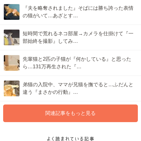
『夫を略奪されました』そばには勝ち誇った表情
の猫がいて…あざとす…
短時間で荒れるネコ部屋→カメラを仕掛けて『一
部始終を撮影』してみ…
先輩猫と2匹の子猫が『何かしている』と思った
ら…131万再生された『…
弟猫の入院中、ママが兄猫を撫でると…ふだんと
違う『まさかの行動』…
関連記事をもっと見る