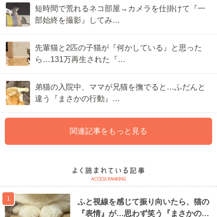
短時間で荒れるネコ部屋→カメラを仕掛けて『一
部始終を撮影』してみ…
先輩猫と2匹の子猫が『何かしている』と思った
ら…131万再生された『…
弟猫の入院中、ママが兄猫を撫でると…ふだんと
違う『まさかの行動』…
関連記事をもっと見る
1
ふと視線を感じて振り向いたら、猫の
『表情』が…思わず笑う『まさかの…