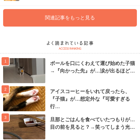
関連記事をもっと見る
1
ボールを口にくわえて運び始めた子猫
→『向かった先』が…涙が出るほど…
2
アイスコーヒーをいれて戻ったら、
『子猫』が…想定外な『可愛すぎる
行…
3
旦那とごはんを食べていたつもりが…
目の前を見ると？→笑ってしまう光…