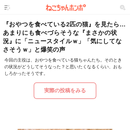
『おやつを食べている2匹の猫』を見たら…
あまりにも食べづらそうな『まさかの状
況』に「ニュースタイルｗ」「気にしてな
さそうｗ」と爆笑の声
今回の主役は、おやつを食べている猫ちゃんたち。そのとき
の状況がどうしてそうなった？と思いたくなるくらい、おも
L
/
U
o
しろかったそうです。
n
a
m
d
u
e
t
d
実際の投稿をみる
e
:
1
6
.
2
5
%