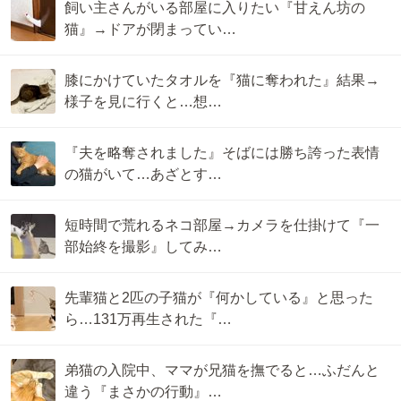
飼い主さんがいる部屋に入りたい『甘えん坊の
猫』→ドアが閉まってい…
膝にかけていたタオルを『猫に奪われた』結果→
様子を見に行くと…想…
『夫を略奪されました』そばには勝ち誇った表情
の猫がいて…あざとす…
短時間で荒れるネコ部屋→カメラを仕掛けて『一
部始終を撮影』してみ…
先輩猫と2匹の子猫が『何かしている』と思った
ら…131万再生された『…
弟猫の入院中、ママが兄猫を撫でると…ふだんと
違う『まさかの行動』…