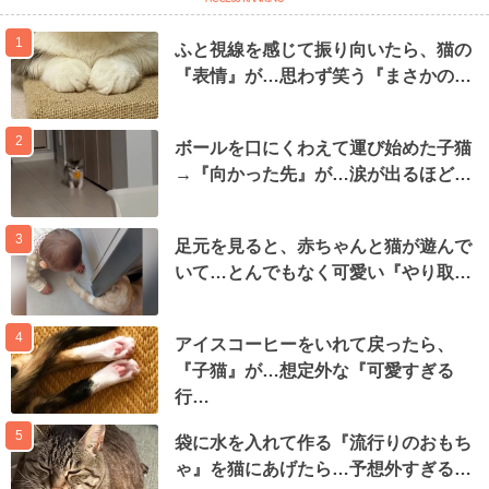
1
ふと視線を感じて振り向いたら、猫の
『表情』が…思わず笑う『まさかの…
2
ボールを口にくわえて運び始めた子猫
→『向かった先』が…涙が出るほど…
3
足元を見ると、赤ちゃんと猫が遊んで
いて…とんでもなく可愛い『やり取…
4
アイスコーヒーをいれて戻ったら、
『子猫』が…想定外な『可愛すぎる
行…
5
袋に水を入れて作る『流行りのおもち
ゃ』を猫にあげたら…予想外すぎる…