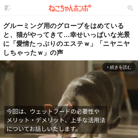
グルーミング用のグローブをはめている
と、猫がやってきて…幸せいっぱいな光景
に「愛情たっぷりのエステｗ」「ニヤニヤ
しちゃったｗ」の声
続きを読む
arrow_forward_ios