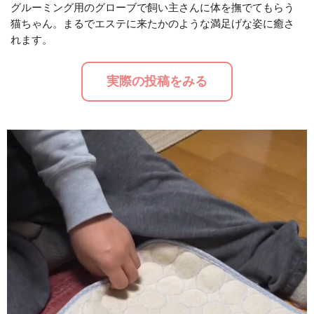
グルーミング用のグローブで飼い主さんに体を撫でてもらう
猫ちゃん。まるでエステに来たかのような満足げな姿に癒さ
M
れます。
u
t
実際の投稿をみる
e