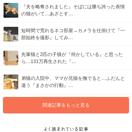
『夫を略奪されました』そばには勝ち誇った表情
の猫がいて…あざとす…
短時間で荒れるネコ部屋→カメラを仕掛けて『一
部始終を撮影』してみ…
先輩猫と2匹の子猫が『何かしている』と思った
ら…131万再生された『…
弟猫の入院中、ママが兄猫を撫でると…ふだんと
違う『まさかの行動』…
関連記事をもっと見る