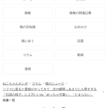
猫種
猫種の関連記事
猫の豆知識
お出かけ
猫に会う
話題
コラム
動画
漫画
ねこちゃんホンポ
コラム
猫のニュース
ソファに座ると愛猫がやってきて…次の瞬間→あまりにも尊すぎる
『日課の様子』に２万いいね「めっちゃ可愛い」「たまらない」
画像一覧