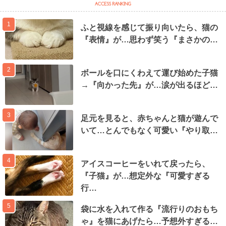
1
ふと視線を感じて振り向いたら、猫の
『表情』が…思わず笑う『まさかの…
2
ボールを口にくわえて運び始めた子猫
→『向かった先』が…涙が出るほど…
3
足元を見ると、赤ちゃんと猫が遊んで
いて…とんでもなく可愛い『やり取…
4
アイスコーヒーをいれて戻ったら、
『子猫』が…想定外な『可愛すぎる
行…
5
袋に水を入れて作る『流行りのおもち
ゃ』を猫にあげたら…予想外すぎる…