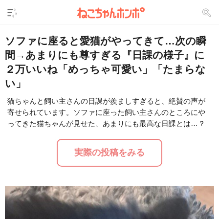
ソファに座ると愛猫がやってきて…次の瞬
間→あまりにも尊すぎる『日課の様子』に
２万いいね「めっちゃ可愛い」「たまらな
い」
猫ちゃんと飼い主さんの日課が羨ましすぎると、絶賛の声が
寄せられています。ソファに座った飼い主さんのところにや
L
/
U
o
ってきた猫ちゃんが見せた、あまりにも最高な日課とは…？
n
a
m
d
u
e
t
d
実際の投稿をみる
e
:
3
0
.
8
7
%