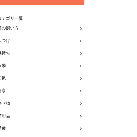
カテゴリ一覧
猫の飼い方
しつけ
気持ち
行動
病気
健康
食べ物
猫用品
猫種