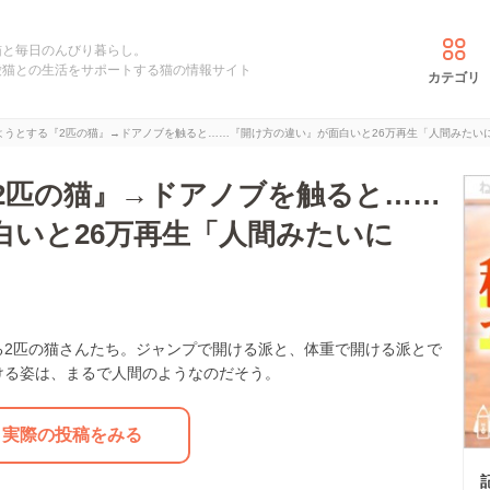
猫と毎日のんびり暮らし。
愛猫との生活をサポートする猫の情報サイト
カテゴリ
ようとする『2匹の猫』→ドアノブを触ると……『開け方の違い』が面白いと26万再生「人間みたい
2匹の猫』→ドアノブを触ると……
白いと26万再生「人間みたいに
る2匹の猫さんたち。ジャンプで開ける派と、体重で開ける派とで
ける姿は、まるで人間のようなのだそう。
実際の投稿をみる