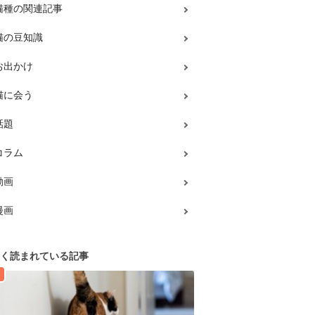
猫種の関連記事
猫の豆知識
お出かけ
猫に会う
話題
コラム
動画
漫画
く読まれている記事