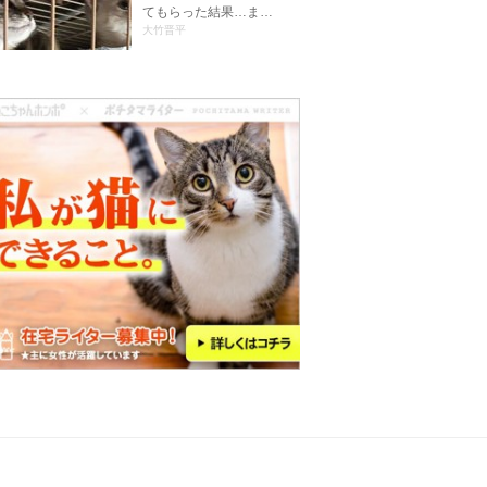
てもらった結果…ま…
大竹晋平