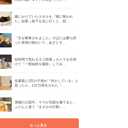
膝にかけていたタオルを『猫に奪われ
た』結果→様子を見に行くと…想…
『夫を略奪されました』そばには勝ち誇
った表情の猫がいて…あざとす…
短時間で荒れるネコ部屋→カメラを仕掛
けて『一部始終を撮影』してみ…
先輩猫と2匹の子猫が『何かしている』と
思ったら…131万再生された『…
弟猫の入院中、ママが兄猫を撫でると…
ふだんと違う『まさかの行動』…
もっと見る