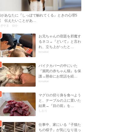
猫があなたに『しっぽで触れてくる』ときの心理5
選 伝えたいことがあ…
かぎやま ゆか
お兄ちゃんの宿題を邪魔す
るネコ→『どいて』と言わ
れ、立ち上がったと…
tonakai
バイクカバーの中にいた
『瀕死の赤ちゃん猫』を保
護→懸命にお世話を続…
tonakai
マグロの切り身を食べよう
と、テーブルの上に置いた
結果→『目の前』を…
しおり
仕事中、家にいる『子猫た
ちの様子』が気になり送っ