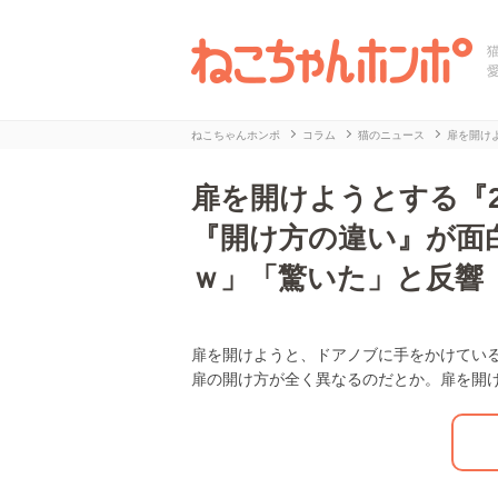
ねこちゃんホンポ
コラム
猫のニュース
扉を開け
扉を開けようとする『
『開け方の違い』が面
ｗ」「驚いた」と反響
扉を開けようと、ドアノブに手をかけてい
L
/
U
扉の開け方が全く異なるのだとか。扉を開
o
n
a
m
d
u
e
t
d
e
:
2
9