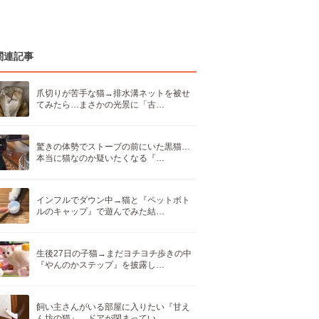
関連記事
爪切りが苦手な猫→排水溝ネットを被せ
てみたら…まさかの光景に「古…
驚きの体勢でストーブの前にいた黒猫…
本当に猫なのか疑いたくなる『…
インフルでダウン中→猫と『ペットボト
ルのキャップ』で遊んでみた結…
生後27日の子猫→まだヨチヨチ歩きの中
『やんのかステップ』を披露し…
飼い主さんがいる部屋に入りたい『甘え
ん坊の猫』→ドアが閉まってい…