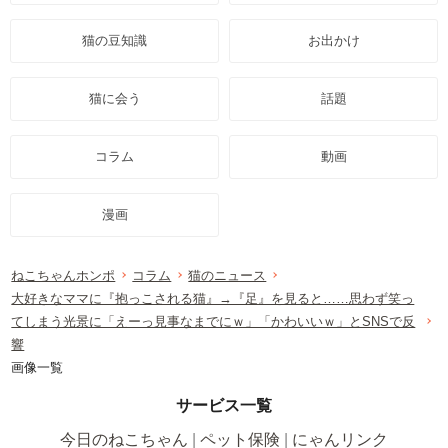
猫の豆知識
お出かけ
猫に会う
話題
コラム
動画
漫画
ねこちゃんホンポ
コラム
猫のニュース
大好きなママに『抱っこされる猫』→『足』を見ると……思わず笑っ
てしまう光景に「えーっ見事なまでにｗ」「かわいいｗ」とSNSで反
響
画像一覧
サービス一覧
今日のねこちゃん
ペット保険
にゃんリンク