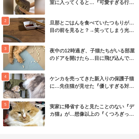
室に入ってくると…『可愛すぎる行…
2
旦那とごはんを食べていたつもりが…
目の前を見ると？→笑ってしまう光…
3
夜中の12時過ぎ、子猫たちがいる部屋
のドアを開けたら…目に飛び込んで…
4
ケンカを売ってきた新入りの保護子猫
に…先住猫が見せた『優しすぎる対…
5
実家に帰省すると見たことのない『デ
カ猫』が…想像以上の『くつろぎっ…