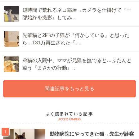
短時間で荒れるネコ部屋→カメラを仕掛けて『一
部始終を撮影』してみ…
先輩猫と2匹の子猫が『何かしている』と思った
ら…131万再生された『…
弟猫の入院中、ママが兄猫を撫でると…ふだんと
違う『まさかの行動』…
関連記事をもっと見る
1
動物病院にやってきた猫→先生が診察