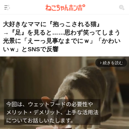
大好きなママに『抱っこされる猫』
→『足』を見ると……思わず笑ってしまう
光景に「えーっ見事なまでにｗ」「かわい
いｗ」とSNSで反響
続きを読む
arrow_forward_ios