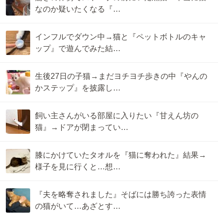
なのか疑いたくなる『…
インフルでダウン中→猫と『ペットボトルのキャ
ップ』で遊んでみた結…
生後27日の子猫→まだヨチヨチ歩きの中『やんの
かステップ』を披露し…
飼い主さんがいる部屋に入りたい『甘えん坊の
猫』→ドアが閉まってい…
膝にかけていたタオルを『猫に奪われた』結果→
様子を見に行くと…想…
『夫を略奪されました』そばには勝ち誇った表情
の猫がいて…あざとす…