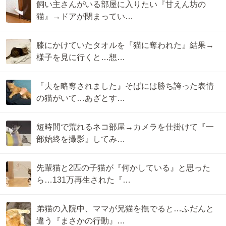
飼い主さんがいる部屋に入りたい『甘えん坊の
猫』→ドアが閉まってい…
膝にかけていたタオルを『猫に奪われた』結果→
様子を見に行くと…想…
『夫を略奪されました』そばには勝ち誇った表情
の猫がいて…あざとす…
短時間で荒れるネコ部屋→カメラを仕掛けて『一
部始終を撮影』してみ…
先輩猫と2匹の子猫が『何かしている』と思った
ら…131万再生された『…
弟猫の入院中、ママが兄猫を撫でると…ふだんと
違う『まさかの行動』…