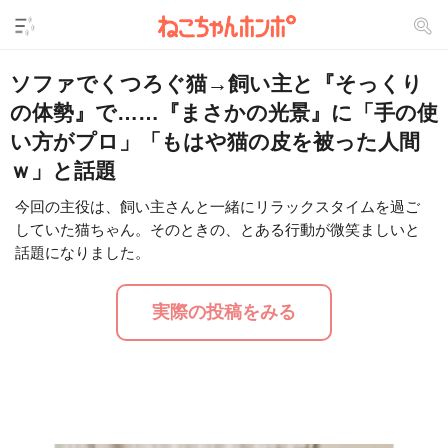
ソファでくつろぐ猫→飼い主と『そっくり
の体勢』で……『まさかの光景』に「手の使
い方がプロ」「もはや猫の皮を被った人間
ｗ」と話題
今回の主役は、飼い主さんと一緒にリラックスタイムを過ご
していた猫ちゃん。そのときの、とある行動が微笑ましいと
L
/
U
o
話題になりました。
n
a
m
d
u
e
t
d
実際の投稿をみる
e
:
2
9
.
2
4
%