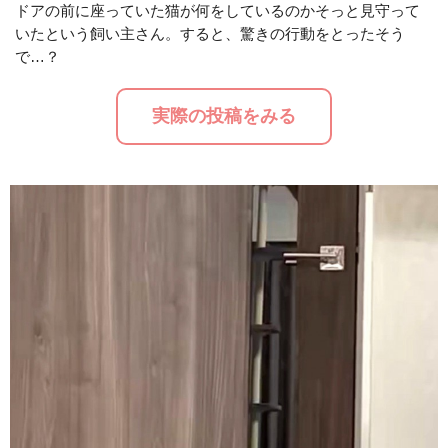
ドアの前に座っていた猫が何をしているのかそっと見守って
いたという飼い主さん。すると、驚きの行動をとったそう
M
で…？
u
t
実際の投稿をみる
e