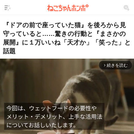
『ドアの前で座っていた猫』を後ろから見
守っていると……驚きの行動と『まさかの
展開』に１万いいね「天才か」「笑った」と
話題
続きを読む
arrow_forward_ios