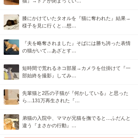
猫』→ドアが閉まってい…
膝にかけていたタオルを『猫に奪われた』結果→
様子を見に行くと…想…
『夫を略奪されました』そばには勝ち誇った表情
の猫がいて…あざとす…
短時間で荒れるネコ部屋→カメラを仕掛けて『一
部始終を撮影』してみ…
先輩猫と2匹の子猫が『何かしている』と思った
ら…131万再生された『…
弟猫の入院中、ママが兄猫を撫でると…ふだんと
違う『まさかの行動』…