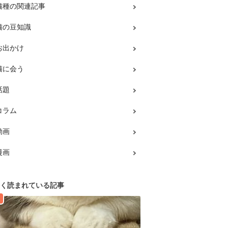
猫種の関連記事
猫の豆知識
お出かけ
猫に会う
話題
コラム
動画
漫画
く読まれている記事