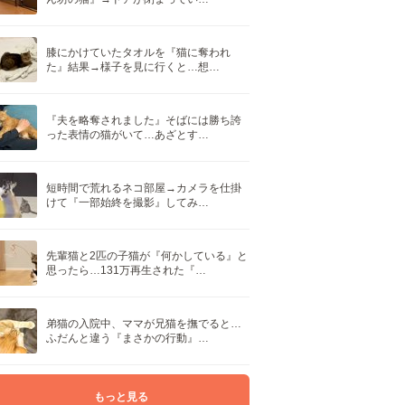
膝にかけていたタオルを『猫に奪われ
た』結果→様子を見に行くと…想…
『夫を略奪されました』そばには勝ち誇
った表情の猫がいて…あざとす…
短時間で荒れるネコ部屋→カメラを仕掛
けて『一部始終を撮影』してみ…
先輩猫と2匹の子猫が『何かしている』と
思ったら…131万再生された『…
弟猫の入院中、ママが兄猫を撫でると…
ふだんと違う『まさかの行動』…
もっと見る