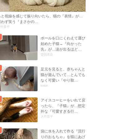
ふと視線を感じて振り向いたら、猫の『表情』が…
思わず笑う『まさかの…
大竹晋平
ボールを口にくわえて運び
始めた子猫→『向かった
先』が…涙が出るほど…
曽田恵音
足元を見ると、赤ちゃんと
猫が遊んでいて…とんでも
なく可愛い『やり取…
kokiri
アイスコーヒーをいれて戻
ったら、『子猫』が…想定
外な『可愛すぎる行…
大竹晋平
袋に水を入れて作る『流行
りのおもちゃ』を猫にあげ