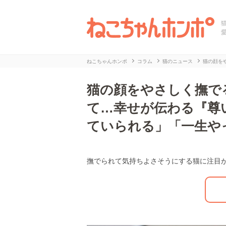
ねこちゃんホンポ
コラム
猫のニュース
猫の顔を
猫の顔をやさしく撫で
て…幸せが伝わる『尊
ていられる」「一生や
撫でられて気持ちよさそうにする猫に注目
L
/
U
o
n
a
m
d
u
e
t
d
e
:
2
7