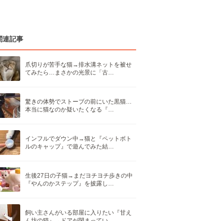
関連記事
爪切りが苦手な猫→排水溝ネットを被せ
てみたら…まさかの光景に「古…
驚きの体勢でストーブの前にいた黒猫…
本当に猫なのか疑いたくなる『…
インフルでダウン中→猫と『ペットボト
ルのキャップ』で遊んでみた結…
生後27日の子猫→まだヨチヨチ歩きの中
『やんのかステップ』を披露し…
飼い主さんがいる部屋に入りたい『甘え
ん坊の猫』→ドアが閉まってい…