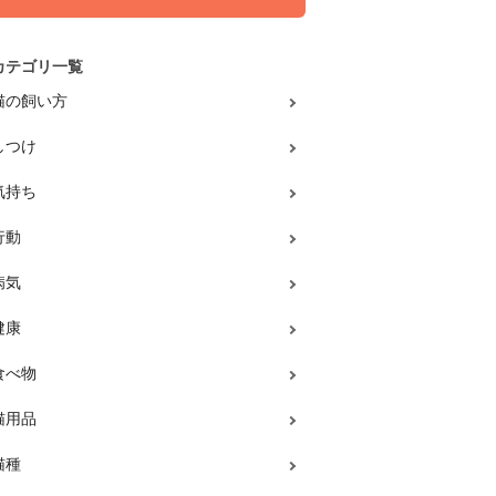
カテゴリ一覧
猫の飼い方
しつけ
気持ち
行動
病気
健康
食べ物
猫用品
猫種