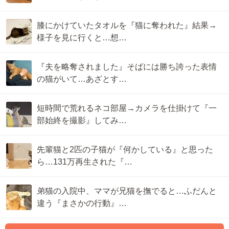
膝にかけていたタオルを『猫に奪われた』結果→
様子を見に行くと…想…
『夫を略奪されました』そばには勝ち誇った表情
の猫がいて…あざとす…
短時間で荒れるネコ部屋→カメラを仕掛けて『一
部始終を撮影』してみ…
先輩猫と2匹の子猫が『何かしている』と思った
ら…131万再生された『…
弟猫の入院中、ママが兄猫を撫でると…ふだんと
違う『まさかの行動』…