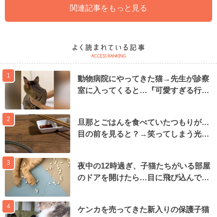
関連記事をもっと見る
1
動物病院にやってきた猫→先生が診察
室に入ってくると…『可愛すぎる行…
2
旦那とごはんを食べていたつもりが…
目の前を見ると？→笑ってしまう光…
3
夜中の12時過ぎ、子猫たちがいる部屋
のドアを開けたら…目に飛び込んで…
4
ケンカを売ってきた新入りの保護子猫