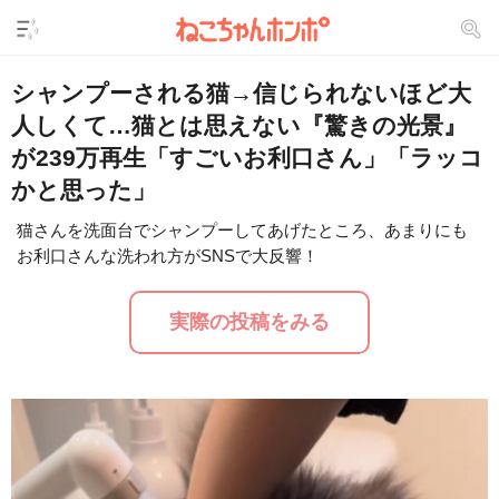
シャンプーされる猫→信じられないほど大
人しくて…猫とは思えない『驚きの光景』
が239万再生「すごいお利口さん」「ラッコ
かと思った」
猫さんを洗面台でシャンプーしてあげたところ、あまりにも
お利口さんな洗われ方がSNSで大反響！
L
/
U
o
n
a
m
d
u
実際の投稿をみる
e
t
d
e
:
2
9
.
2
4
%