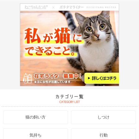
猫の飼い方
しつけ
気持ち
行動