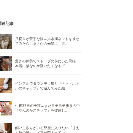
関連記事
爪切りが苦手な猫→排水溝ネットを被せ
てみたら…まさかの光景に「古…
驚きの体勢でストーブの前にいた黒猫…
本当に猫なのか疑いたくなる『…
インフルでダウン中→猫と『ペットボト
ルのキャップ』で遊んでみた結…
生後27日の子猫→まだヨチヨチ歩きの中
『やんのかステップ』を披露し…
飼い主さんがいる部屋に入りたい『甘え
ん坊の猫』→ドアが閉まってい…