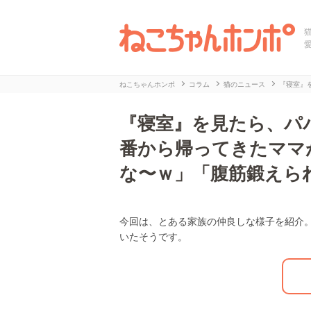
ねこちゃんホンポ
コラム
猫のニュース
『寝室』
『寝室』を見たら、パ
番から帰ってきたママ
な〜ｗ」「腹筋鍛えら
今回は、とある家族の仲良しな様子を紹介
L
/
U
いたそうです。
o
n
a
m
d
u
e
t
d
e
:
2
9