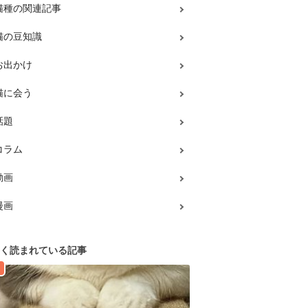
猫種の関連記事
猫の豆知識
お出かけ
猫に会う
話題
コラム
動画
漫画
く読まれている記事