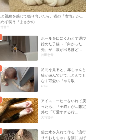
ふと視線を感じて振り向いたら、猫の『表情』が…
思わず笑う『まさかの…
大竹晋平
ボールを口にくわえて運び
始めた子猫→『向かった
先』が…涙が出るほど…
曽田恵音
足元を見ると、赤ちゃんと
猫が遊んでいて…とんでも
なく可愛い『やり取…
kokiri
アイスコーヒーをいれて戻
ったら、『子猫』が…想定
外な『可愛すぎる行…
大竹晋平
袋に水を入れて作る『流行
りのおもちゃ』を猫にあげ