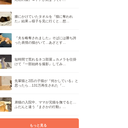
膝にかけていたタオルを『猫に奪われ
た』結果→様子を見に行くと…想…
『夫を略奪されました』そばには勝ち誇
った表情の猫がいて…あざとす…
短時間で荒れるネコ部屋→カメラを仕掛
けて『一部始終を撮影』してみ…
先輩猫と2匹の子猫が『何かしている』と
思ったら…131万再生された『…
弟猫の入院中、ママが兄猫を撫でると…
ふだんと違う『まさかの行動』…
もっと見る