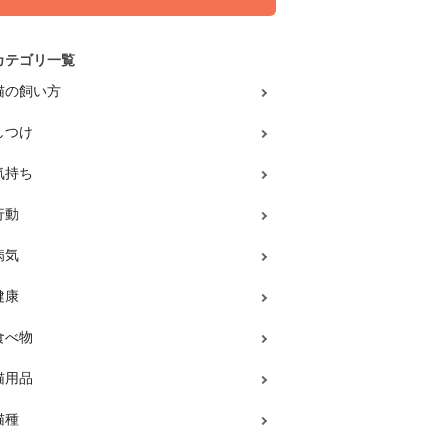
カテゴリ一覧
猫の飼い方
しつけ
気持ち
行動
病気
健康
食べ物
猫用品
猫種