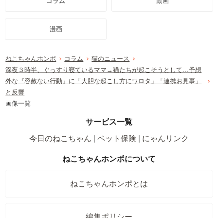
コラム
動画
漫画
ねこちゃんホンポ
コラム
猫のニュース
深夜３時半、ぐっすり寝ているママ→猫たちが起こそうとして…予想
外な『容赦ない行動』に「大胆な起こし方にワロタ」「連携お見事」
と反響
画像一覧
サービス一覧
今日のねこちゃん
ペット保険
にゃんリンク
ねこちゃんホンポについて
ねこちゃんホンポとは
編集ポリシー