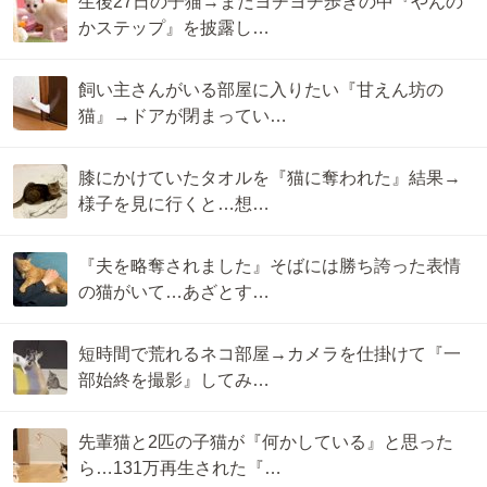
生後27日の子猫→まだヨチヨチ歩きの中『やんの
かステップ』を披露し…
飼い主さんがいる部屋に入りたい『甘えん坊の
猫』→ドアが閉まってい…
膝にかけていたタオルを『猫に奪われた』結果→
様子を見に行くと…想…
『夫を略奪されました』そばには勝ち誇った表情
の猫がいて…あざとす…
短時間で荒れるネコ部屋→カメラを仕掛けて『一
部始終を撮影』してみ…
先輩猫と2匹の子猫が『何かしている』と思った
ら…131万再生された『…