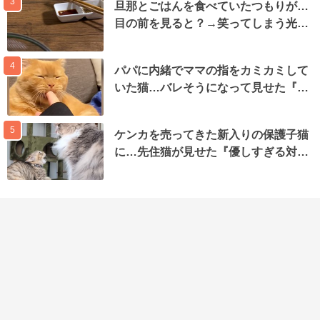
3
旦那とごはんを食べていたつもりが…
目の前を見ると？→笑ってしまう光…
4
パパに内緒でママの指をカミカミして
いた猫…バレそうになって見せた『…
5
ケンカを売ってきた新入りの保護子猫
に…先住猫が見せた『優しすぎる対…