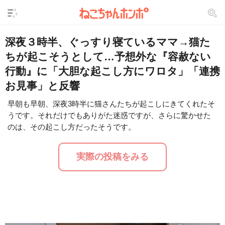
深夜３時半、ぐっすり寝ているママ→猫た
ちが起こそうとして…予想外な『容赦ない
行動』に「大胆な起こし方にワロタ」「連携
お見事」と反響
早朝も早朝、深夜3時半に猫さんたちが起こしにきてくれたそ
うです。それだけでもありがた迷惑ですが、さらに驚かせた
L
/
U
o
のは、その起こし方だったそうです。
n
a
m
d
u
e
t
d
実際の投稿をみる
e
:
3
0
.
8
7
%