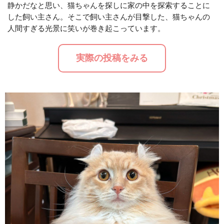
静かだなと思い、猫ちゃんを探しに家の中を探索することに
した飼い主さん。そこで飼い主さんが目撃した、猫ちゃんの
M
人間すぎる光景に笑いが巻き起こっています。
u
t
実際の投稿をみる
e