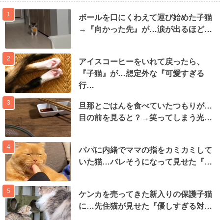
1
ボールを口にくわえて運び始めた子猫
→『向かった先』が…涙が出るほど…
2
アイスコーヒーをいれて戻ったら、
『子猫』が…想定外な『可愛すぎる
行…
3
旦那とごはんを食べていたつもりが…
目の前を見ると？→笑ってしまう光…
4
パパに内緒でママの指をカミカミして
いた猫…バレそうになって見せた『…
5
ケンカを売ってきた新入りの保護子猫
に…先住猫が見せた『優しすぎる対…