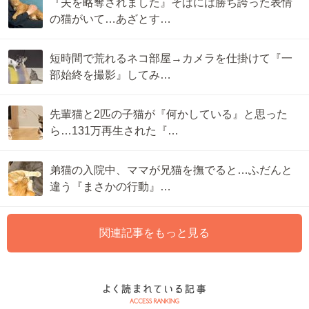
『夫を略奪されました』そばには勝ち誇った表情
の猫がいて…あざとす…
短時間で荒れるネコ部屋→カメラを仕掛けて『一
部始終を撮影』してみ…
先輩猫と2匹の子猫が『何かしている』と思った
ら…131万再生された『…
弟猫の入院中、ママが兄猫を撫でると…ふだんと
違う『まさかの行動』…
関連記事をもっと見る