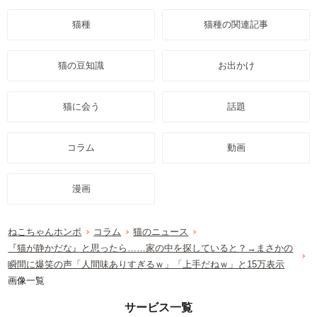
猫種
猫種の関連記事
猫の豆知識
お出かけ
猫に会う
話題
コラム
動画
漫画
ねこちゃんホンポ
コラム
猫のニュース
『猫が静かだな』と思ったら……家の中を探していると？→まさかの
瞬間に爆笑の声「人間味ありすぎるｗ」「上手だねｗ」と15万表示
画像一覧
サービス一覧