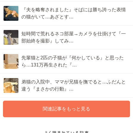
『夫を略奪されました』そばには勝ち誇った表情
の猫がいて…あざとす…
短時間で荒れるネコ部屋→カメラを仕掛けて『一
部始終を撮影』してみ…
先輩猫と2匹の子猫が『何かしている』と思った
ら…131万再生された『…
弟猫の入院中、ママが兄猫を撫でると…ふだんと
違う『まさかの行動』…
関連記事をもっと見る