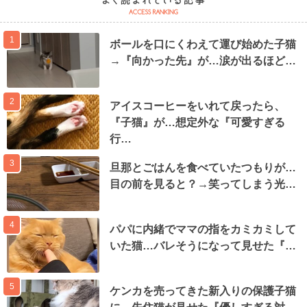
1
ボールを口にくわえて運び始めた子猫
→『向かった先』が…涙が出るほど…
2
アイスコーヒーをいれて戻ったら、
『子猫』が…想定外な『可愛すぎる
行…
3
旦那とごはんを食べていたつもりが…
目の前を見ると？→笑ってしまう光…
4
パパに内緒でママの指をカミカミして
いた猫…バレそうになって見せた『…
5
ケンカを売ってきた新入りの保護子猫