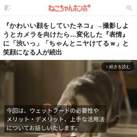
『かわいい顔をしていたネコ』→撮影しよ
うとカメラを向けたら…変化した『表情』
に「渋いっ」「ちゃんとニヤけてるｗ」と
笑顔になる人が続出
続きを読む
arrow_forward_ios