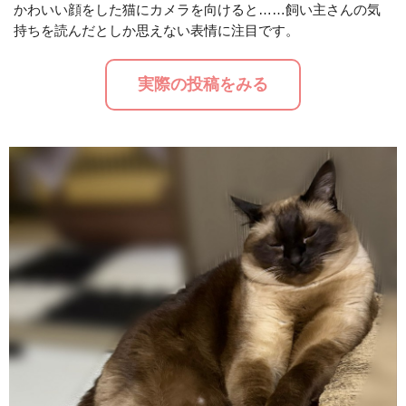
かわいい顔をした猫にカメラを向けると……飼い主さんの気
持ちを読んだとしか思えない表情に注目です。
M
u
実際の投稿をみる
t
e