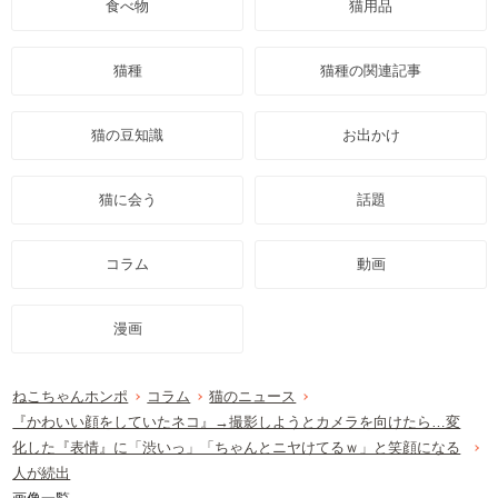
食べ物
猫用品
猫種
猫種の関連記事
猫の豆知識
お出かけ
猫に会う
話題
コラム
動画
漫画
ねこちゃんホンポ
コラム
猫のニュース
『かわいい顔をしていたネコ』→撮影しようとカメラを向けたら…変
化した『表情』に「渋いっ」「ちゃんとニヤけてるｗ」と笑顔になる
人が続出