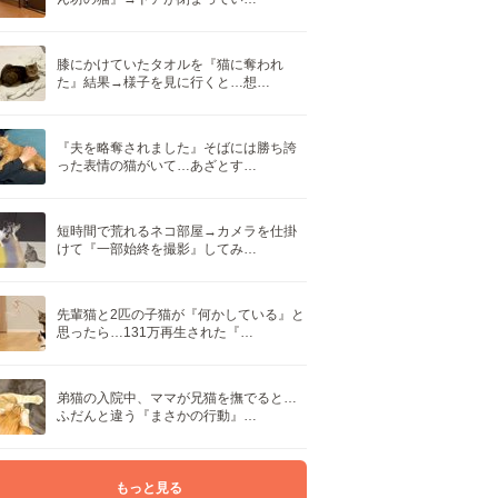
膝にかけていたタオルを『猫に奪われ
た』結果→様子を見に行くと…想…
『夫を略奪されました』そばには勝ち誇
った表情の猫がいて…あざとす…
短時間で荒れるネコ部屋→カメラを仕掛
けて『一部始終を撮影』してみ…
先輩猫と2匹の子猫が『何かしている』と
思ったら…131万再生された『…
弟猫の入院中、ママが兄猫を撫でると…
ふだんと違う『まさかの行動』…
もっと見る