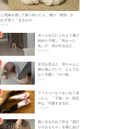
ふと視線を感じて振り向いたら、猫の『表情』が…
思わず笑う『まさかの…
大竹晋平
ボールを口にくわえて運び
始めた子猫→『向かった
先』が…涙が出るほど…
曽田恵音
足元を見ると、赤ちゃんと
猫が遊んでいて…とんでも
なく可愛い『やり取…
kokiri
アイスコーヒーをいれて戻
ったら、『子猫』が…想定
外な『可愛すぎる行…
大竹晋平
袋に水を入れて作る『流行
りのおもちゃ』を猫にあげ