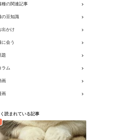
猫種の関連記事
猫の豆知識
お出かけ
猫に会う
話題
コラム
動画
漫画
く読まれている記事