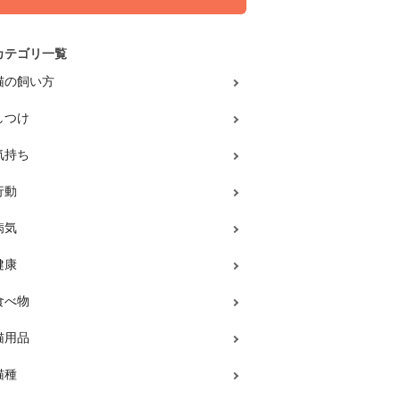
カテゴリ一覧
猫の飼い方
しつけ
気持ち
行動
病気
健康
食べ物
猫用品
猫種