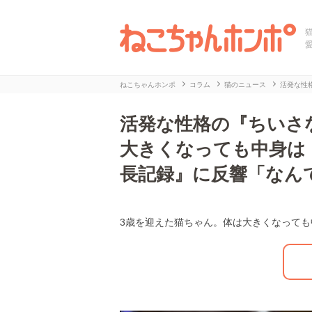
ねこちゃんホンポ
コラム
猫のニュース
活発な性
活発な性格の『ちいさ
大きくなっても中身は
長記録』に反響「なん
3歳を迎えた猫ちゃん。体は大きくなって
L
/
U
o
n
a
m
d
u
e
t
d
e
:
2
7