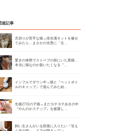
関連記事
爪切りが苦手な猫→排水溝ネットを被せ
てみたら…まさかの光景に「古…
驚きの体勢でストーブの前にいた黒猫…
本当に猫なのか疑いたくなる『…
インフルでダウン中→猫と『ペットボト
ルのキャップ』で遊んでみた結…
生後27日の子猫→まだヨチヨチ歩きの中
『やんのかステップ』を披露し…
飼い主さんがいる部屋に入りたい『甘え
ん坊の猫』→ドアが閉まってい…