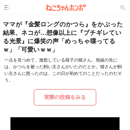
ママが『金髪ロングのかつら』をかぶった
結果、ネコが…想像以上に『ブチギレてい
る光景』に爆笑の声「めっちゃ喋ってる
ｗ」「可愛いｗｗ」
一点を見つめて、激怒している様子の猫さん。視線の先に
は、かつらを被った飼い主さんがいたのだとか。猫さんが飼
L
/
U
o
い主さんに怒ったのは、この日が初めてのことだったのだそ
n
a
m
う。
d
u
e
t
d
e
:
実際の投稿をみる
2
9
.
2
4
%