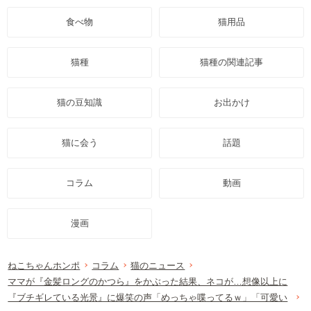
食べ物
猫用品
猫種
猫種の関連記事
猫の豆知識
お出かけ
猫に会う
話題
コラム
動画
漫画
ねこちゃんホンポ
コラム
猫のニュース
ママが『金髪ロングのかつら』をかぶった結果、ネコが…想像以上に
『ブチギレている光景』に爆笑の声「めっちゃ喋ってるｗ」「可愛い