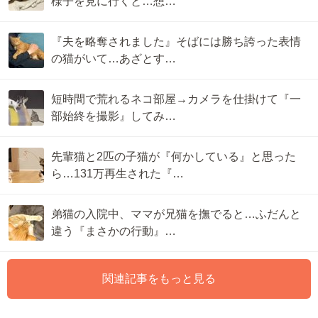
様子を見に行くと…想…
『夫を略奪されました』そばには勝ち誇った表情
の猫がいて…あざとす…
短時間で荒れるネコ部屋→カメラを仕掛けて『一
部始終を撮影』してみ…
先輩猫と2匹の子猫が『何かしている』と思った
ら…131万再生された『…
弟猫の入院中、ママが兄猫を撫でると…ふだんと
違う『まさかの行動』…
関連記事をもっと見る