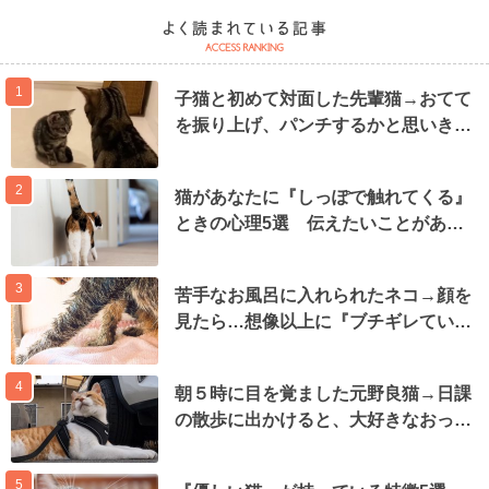
1
子猫と初めて対面した先輩猫→おてて
を振り上げ、パンチするかと思いき…
2
猫があなたに『しっぽで触れてくる』
ときの心理5選 伝えたいことがあ…
3
苦手なお風呂に入れられたネコ→顔を
見たら…想像以上に『ブチギレてい…
4
朝５時に目を覚ました元野良猫→日課
の散歩に出かけると、大好きなおっ…
5