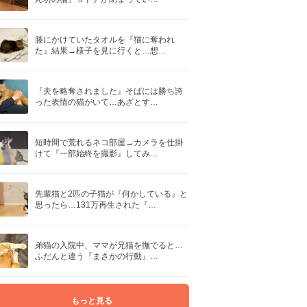
膝にかけていたタオルを『猫に奪われ
た』結果→様子を見に行くと…想…
『夫を略奪されました』そばには勝ち誇
った表情の猫がいて…あざとす…
短時間で荒れるネコ部屋→カメラを仕掛
けて『一部始終を撮影』してみ…
先輩猫と2匹の子猫が『何かしている』と
思ったら…131万再生された『…
弟猫の入院中、ママが兄猫を撫でると…
ふだんと違う『まさかの行動』…
もっと見る