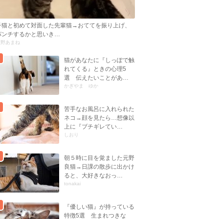
子猫と初めて対面した先輩猫→おててを振り上げ、
パンチするかと思いき…
忍野あまね
猫があなたに『しっぽで触
れてくる』ときの心理5
選 伝えたいことがあ…
かぎやま ゆか
苦手なお風呂に入れられた
ネコ→顔を見たら…想像以
上に『ブチギレてい…
しおり
朝５時に目を覚ました元野
良猫→日課の散歩に出かけ
ると、大好きなおっ…
tonakai
『優しい猫』が持っている
特徴5選 生まれつきな