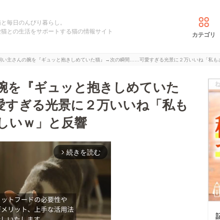
猫と毎日のんびり暮らし。
愛猫との生活をサポートする猫の情報サイト
カテゴリ
飼い主さんの腕を『ギュッと抱きしめていた猫』→次の瞬間……可愛すぎる光景に２万いいね「私も
腕を『ギュッと抱きしめていた
愛すぎる光景に２万いいね「私も
しいｗ」と反響
続きを読む
arrow_forward_ios