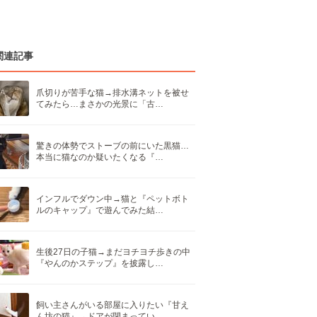
関連記事
爪切りが苦手な猫→排水溝ネットを被せ
てみたら…まさかの光景に「古…
驚きの体勢でストーブの前にいた黒猫…
本当に猫なのか疑いたくなる『…
インフルでダウン中→猫と『ペットボト
ルのキャップ』で遊んでみた結…
生後27日の子猫→まだヨチヨチ歩きの中
『やんのかステップ』を披露し…
飼い主さんがいる部屋に入りたい『甘え
ん坊の猫』→ドアが閉まってい…