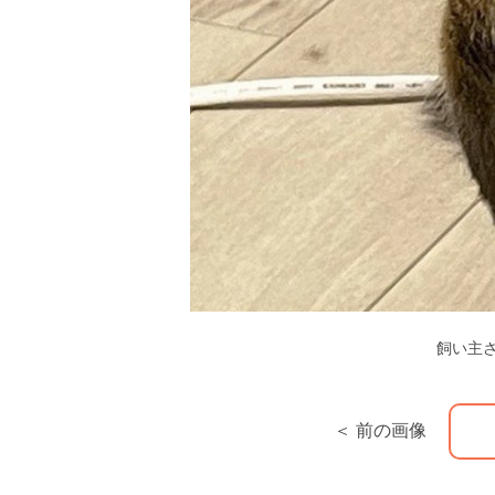
飼い主
＜ 前の画像