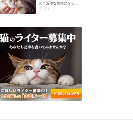
の？温厚な性格になる…
曽田恵音