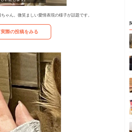
猫ちゃん。微笑ましい愛情表現の様子が話題です。
M
実際の投稿をみる
u
t
e