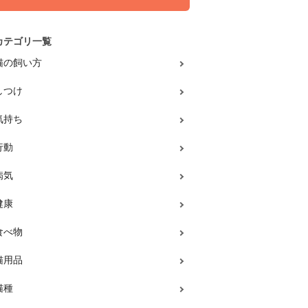
カテゴリ一覧
猫の飼い方
しつけ
気持ち
行動
病気
健康
食べ物
猫用品
猫種