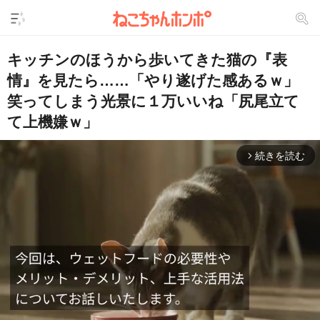
キッチンのほうから歩いてきた猫の『表
情』を見たら……「やり遂げた感あるｗ」
笑ってしまう光景に１万いいね「尻尾立て
て上機嫌ｗ」
続きを読む
arrow_forward_ios