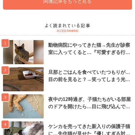
関連記事をもっと見る
1
動物病院にやってきた猫→先生が診察
室に入ってくると…『可愛すぎる行…
2
旦那とごはんを食べていたつもりが…
目の前を見ると？→笑ってしまう光…
3
夜中の12時過ぎ、子猫たちがいる部屋
のドアを開けたら…目に飛び込んで…
4
ケンカを売ってきた新入りの保護子猫
に…先住猫が見せた『優しすぎる対…