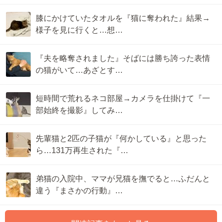
膝にかけていたタオルを『猫に奪われた』結果→
様子を見に行くと…想…
『夫を略奪されました』そばには勝ち誇った表情
の猫がいて…あざとす…
短時間で荒れるネコ部屋→カメラを仕掛けて『一
部始終を撮影』してみ…
先輩猫と2匹の子猫が『何かしている』と思った
ら…131万再生された『…
弟猫の入院中、ママが兄猫を撫でると…ふだんと
違う『まさかの行動』…