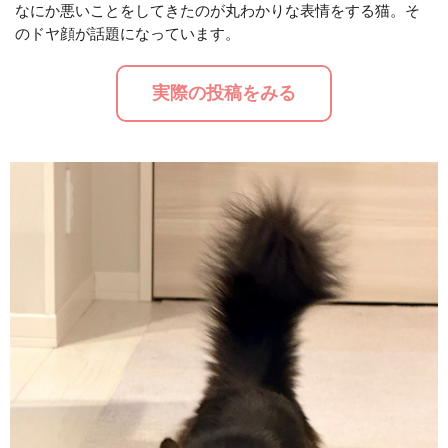
なにか悪いことをしてきたのが丸わかりな表情をする猫。そ
のドヤ顔が話題になっています。
M
u
実際の投稿をみる
t
e