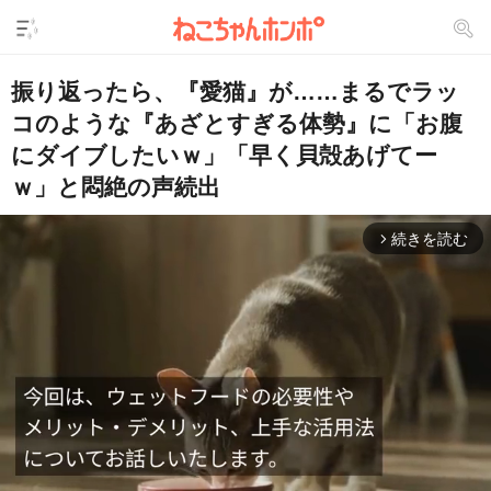
振り返ったら、『愛猫』が……まるでラッ
コのような『あざとすぎる体勢』に「お腹
にダイブしたいｗ」「早く貝殻あげてー
ｗ」と悶絶の声続出
続きを読む
arrow_forward_ios