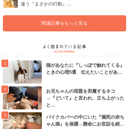
違う『まさかの行動』…
関連記事をもっと見る
1
猫があなたに『しっぽで触れてくる』
ときの心理5選 伝えたいことがあ…
2
お兄ちゃんの宿題を邪魔するネコ
→『どいて』と言われ、立ち上がった
と…
3
バイクカバーの中にいた『瀕死の赤ち
ゃん猫』を保護→懸命にお世話を続…