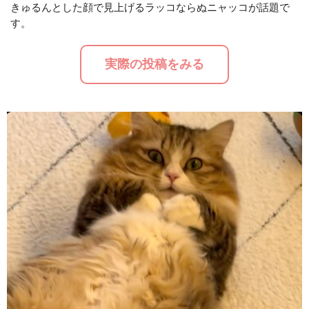
きゅるんとした顔で見上げるラッコならぬニャッコが話題で
す。
M
u
実際の投稿をみる
t
e