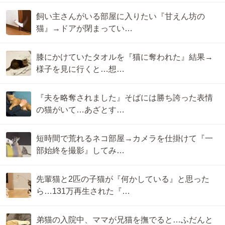
飼い主さんがいる部屋に入りたい『甘えん坊の
猫』→ドアが閉まってい…
膝にかけていたタオルを『猫に奪われた』結果→
様子を見に行くと…想…
『夫を略奪されました』そばには勝ち誇った表情
の猫がいて…あざとす…
短時間で荒れるネコ部屋→カメラを仕掛けて『一
部始終を撮影』してみ…
先輩猫と2匹の子猫が『何かしている』と思った
ら…131万再生された『…
弟猫の入院中、ママが兄猫を撫でると…ふだんと