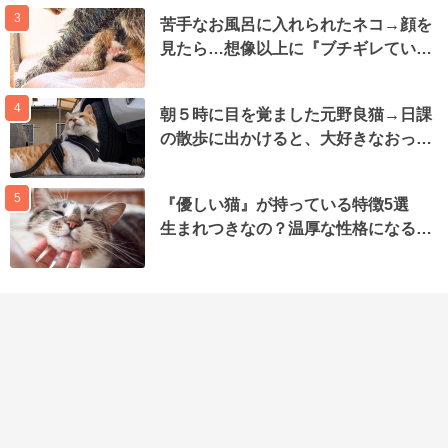
3
苦手なお風呂に入れられたネコ→顔を
見たら…想像以上に『ブチギレてい…
4
朝５時に目を覚ました元野良猫→日課
の散歩に出かけると、大好きなおっ…
5
『優しい猫』が持っている特徴5選
生まれつきなの？温厚な性格になる…