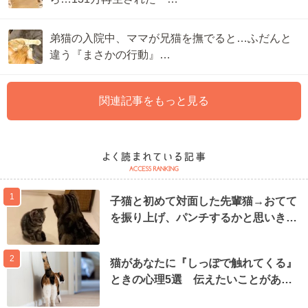
弟猫の入院中、ママが兄猫を撫でると…ふだんと
違う『まさかの行動』…
関連記事をもっと見る
1
子猫と初めて対面した先輩猫→おてて
を振り上げ、パンチするかと思いき…
2
猫があなたに『しっぽで触れてくる』
ときの心理5選 伝えたいことがあ…