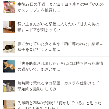
生後27日の子猫→まだヨチヨチ歩きの中『やんの
かステップ』を披露し…
飼い主さんがいる部屋に入りたい『甘えん坊の
猫』→ドアが閉まってい…
膝にかけていたタオルを『猫に奪われた』結果→
様子を見に行くと…想…
『夫を略奪されました』そばには勝ち誇った表情
の猫がいて…あざとす…
短時間で荒れるネコ部屋→カメラを仕掛けて『一
部始終を撮影』してみ…
先輩猫と2匹の子猫が『何かしている』と思った
ら…131万再生された『…