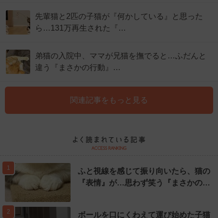
先輩猫と2匹の子猫が『何かしている』と思った
ら…131万再生された『…
弟猫の入院中、ママが兄猫を撫でると…ふだんと
違う『まさかの行動』…
関連記事をもっと見る
1
ふと視線を感じて振り向いたら、猫の
『表情』が…思わず笑う『まさかの…
2
ボールを口にくわえて運び始めた子猫