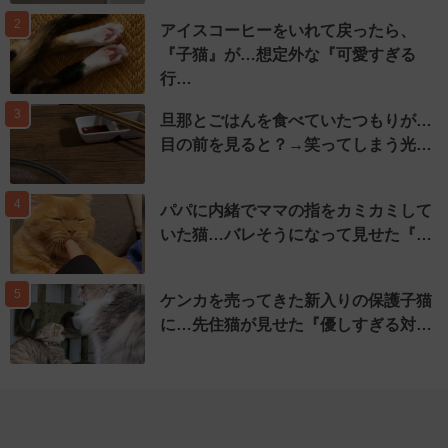
2
アイスコーヒーをいれて戻ったら、
『子猫』が…想定外な『可愛すぎる
行…
3
旦那とごはんを食べていたつもりが…
目の前を見ると？→笑ってしまう光…
4
パパに内緒でママの指をカミカミして
いた猫…バレそうになって見せた『…
5
ケンカを売ってきた新入りの保護子猫
に…先住猫が見せた『優しすぎる対…