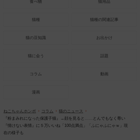
食べ物
猫用品
猫種
猫種の関連記事
猫の豆知識
お出かけ
猫に会う
話題
コラム
動画
漫画
ねこちゃんホンポ
コラム
猫のニュース
『粉まみれになった保護子猫』→顔を見ると……とんでもなく尊い
『情けない表情』に５万いいね「100点満点」「ふにゃふにゃｗ」現
在の様子も