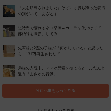
『夫を略奪されました』そばには勝ち誇った表情
の猫がいて…あざとす…
短時間で荒れるネコ部屋→カメラを仕掛けて『一
部始終を撮影』してみ…
先輩猫と2匹の子猫が『何かしている』と思った
ら…131万再生された『…
弟猫の入院中、ママが兄猫を撫でると…ふだんと
違う『まさかの行動』…
関連記事をもっと見る