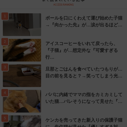
1
ボールを口にくわえて運び始めた子猫
→『向かった先』が…涙が出るほど…
2
アイスコーヒーをいれて戻ったら、
『子猫』が…想定外な『可愛すぎる
行…
3
旦那とごはんを食べていたつもりが…
目の前を見ると？→笑ってしまう光…
4
パパに内緒でママの指をカミカミして
いた猫…バレそうになって見せた『…
5
ケンカを売ってきた新入りの保護子猫
に…先住猫が見せた『優しすぎる対…