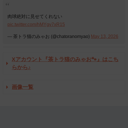
肉球絶対に見せてくれない
pic.twitter.com/hMYgv7xR15
— 茶トラ猫のみゃお (@chatoranomyao)
May 13, 2026
Xアカウント『茶トラ猫のみゃお🐾』はこち
らから♪
画像一覧