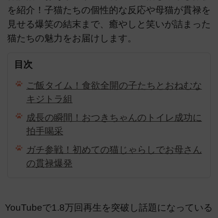
を紹介！子猫たちの個性的な反応や母猫が貫禄を
見せる爆笑の結末まで、癒やしと笑いが詰まった
猫たちの魅力をお届けします。
目次
ご飯タイム！食欲全開の子たちとおねむな
キジトラ組
成長の瞬間！おつきちゃんのトイレ成功に
拍手喝采
ガチ参戦！初めての猫じゃらしでお母さん
の貫禄爆発
YouTubeで1.8万回再生を突破し話題になっている