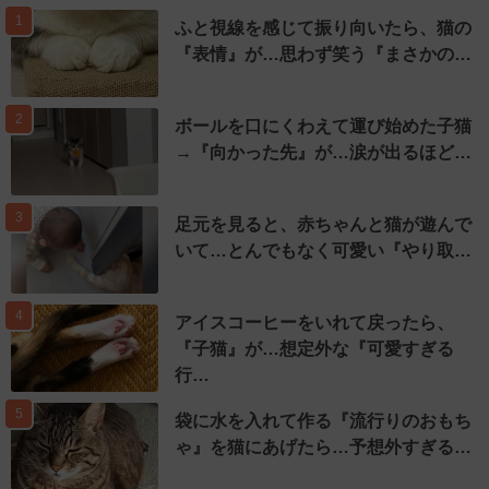
1
ふと視線を感じて振り向いたら、猫の
『表情』が…思わず笑う『まさかの…
2
ボールを口にくわえて運び始めた子猫
→『向かった先』が…涙が出るほど…
3
足元を見ると、赤ちゃんと猫が遊んで
いて…とんでもなく可愛い『やり取…
4
アイスコーヒーをいれて戻ったら、
『子猫』が…想定外な『可愛すぎる
行…
5
袋に水を入れて作る『流行りのおもち
ゃ』を猫にあげたら…予想外すぎる…