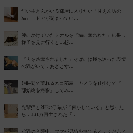
飼い主さんがいる部屋に入りたい『甘えん坊の
猫』→ドアが閉まってい…
膝にかけていたタオルを『猫に奪われた』結果→
様子を見に行くと…想…
『夫を略奪されました』そばには勝ち誇った表情
の猫がいて…あざとす…
短時間で荒れるネコ部屋→カメラを仕掛けて『一
部始終を撮影』してみ…
先輩猫と2匹の子猫が『何かしている』と思った
ら…131万再生された『…
弟猫の入院中、ママが兄猫を撫でると…ふだんと