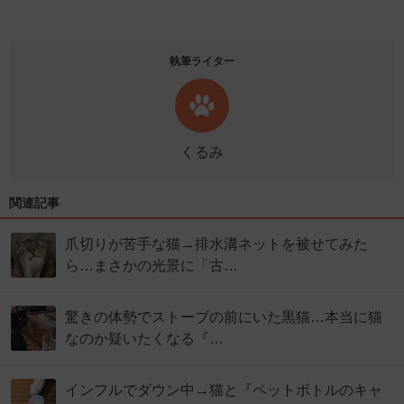
執筆ライター
くるみ
関連記事
爪切りが苦手な猫→排水溝ネットを被せてみた
ら…まさかの光景に「古…
驚きの体勢でストーブの前にいた黒猫…本当に猫
なのか疑いたくなる『…
インフルでダウン中→猫と『ペットボトルのキャ