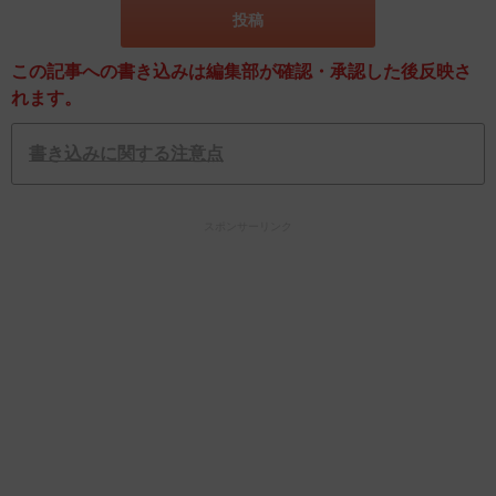
この記事への書き込みは編集部が確認・承認した後反映さ
れます。
書き込みに関する注意点
スポンサーリンク