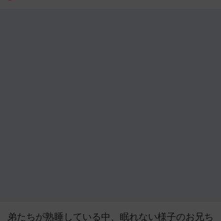
弟たちが熟睡している中、眠れない様子のお兄ち