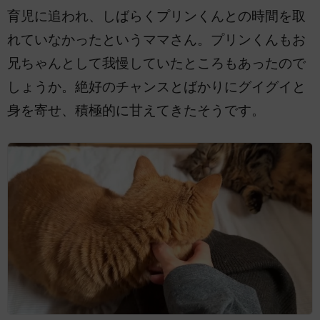
育児に追われ、しばらくプリンくんとの時間を取
れていなかったというママさん。プリンくんもお
兄ちゃんとして我慢していたところもあったので
しょうか。絶好のチャンスとばかりにグイグイと
身を寄せ、積極的に甘えてきたそうです。