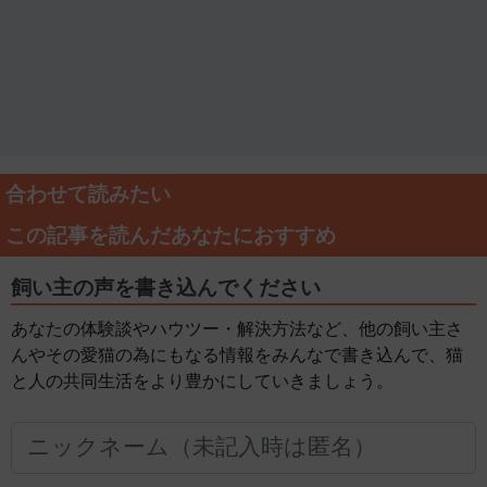
合わせて読みたい
この記事を読んだあなたにおすすめ
飼い主の声を書き込んでください
あなたの体験談やハウツー・解決方法など、他の飼い主さ
んやその愛猫の為にもなる情報をみんなで書き込んで、猫
と人の共同生活をより豊かにしていきましょう。