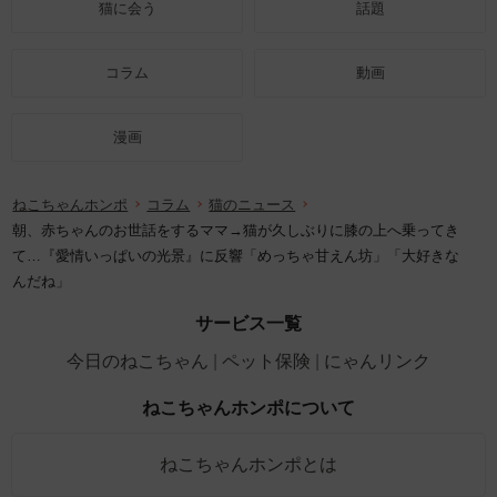
猫に会う
話題
コラム
動画
漫画
ねこちゃんホンポ
コラム
猫のニュース
朝、赤ちゃんのお世話をするママ→猫が久しぶりに膝の上へ乗ってき
て…『愛情いっぱいの光景』に反響「めっちゃ甘えん坊」「大好きな
んだね」
サービス一覧
今日のねこちゃん
ペット保険
にゃんリンク
ねこちゃんホンポについて
ねこちゃんホンポとは