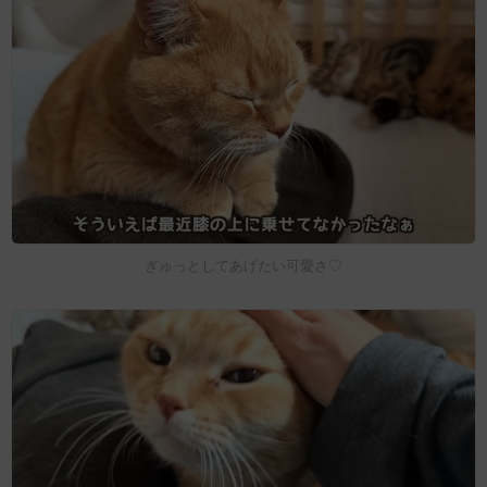
ぎゅっとしてあげたい可愛さ♡