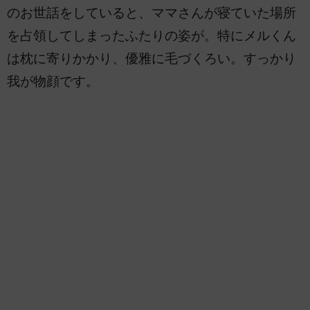
のお世話をしていると、ママさんが寝ていた場所
を占領してしまったふたりの姿が。特にメルくん
は枕に寄りかかり、優雅に毛づくろい。すっかり
我が物顔です。