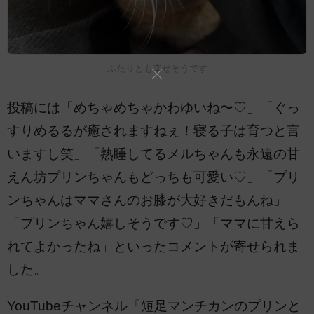
ふたりとも幸せそうです
投稿には「めちゃめちゃかわゆいね〜♡」「ぐっ
すりめるるが癒されますねぇ！寝る子は育つと言
いますし笑」「熟睡してるメルちゃんも永遠の甘
えん坊プリンちゃんもどっちも可愛い♡」「プリ
ンちゃんはママさんのお膝が大好きだもんね」
「プリンちゃん嬉しそうです♡」「ママに甘えら
れてよかったね」といったコメントが寄せられま
した。
YouTubeチャンネル『短足マンチカンのプリンと