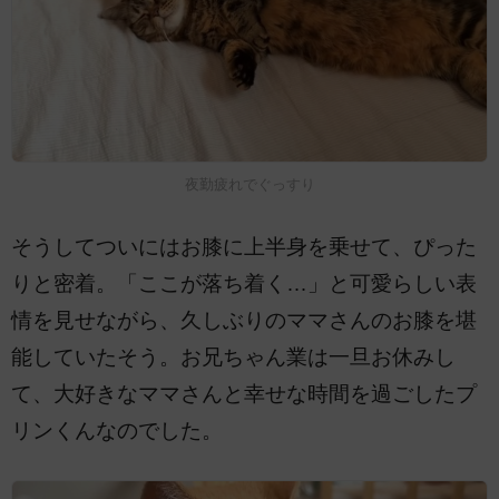
夜勤疲れでぐっすり
そうしてついにはお膝に上半身を乗せて、ぴった
りと密着。「ここが落ち着く…」と可愛らしい表
情を見せながら、久しぶりのママさんのお膝を堪
能していたそう。お兄ちゃん業は一旦お休みし
て、大好きなママさんと幸せな時間を過ごしたプ
リンくんなのでした。