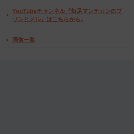
YouTubeチャンネル『短足マンチカンのプ
リンとメル』はこちらから♪
画像一覧