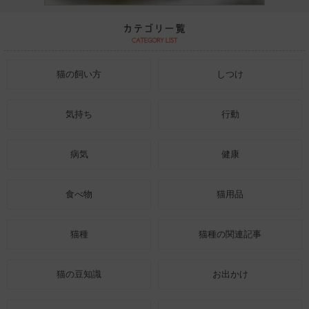
猫の飼い方
しつけ
気持ち
行動
病気
健康
食べ物
猫用品
猫種
猫種の関連記事
猫の豆知識
お出かけ