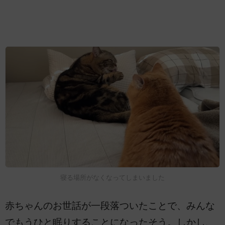
寝る場所がなくなってしまいました
赤ちゃんのお世話が一段落ついたことで、みんな
でもうひと眠りすることになったそう。しかし、