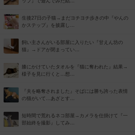
ップ』で遊んでみた結…
生後27日の子猫→まだヨチヨチ歩きの中『やんの
かステップ』を披露し…
飼い主さんがいる部屋に入りたい『甘えん坊の
猫』→ドアが閉まってい…
膝にかけていたタオルを『猫に奪われた』結果→
様子を見に行くと…想…
『夫を略奪されました』そばには勝ち誇った表情
の猫がいて…あざとす…
短時間で荒れるネコ部屋→カメラを仕掛けて『一
部始終を撮影』してみ…