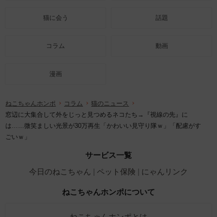
猫に会う
話題
コラム
動画
漫画
ねこちゃんホンポ
コラム
猫のニュース
窓辺に大集合して外をじっと見つめるネコたち→『視線の先』に
は……微笑ましい光景が30万再生「かわいい見守り隊ｗ」「配慮がす
ごいｗ」
サービス一覧
今日のねこちゃん
ペット保険
にゃんリンク
ねこちゃんホンポについて
ねこちゃんホンポとは