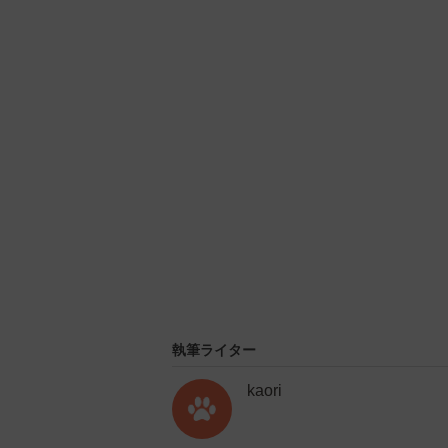
U
n
m
u
t
e
執筆ライター
kaori