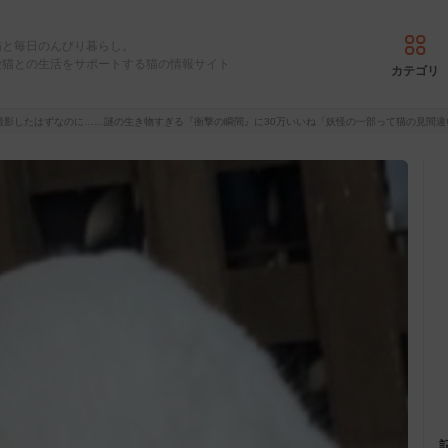
猫と毎日のんびり暮らし。
愛猫との生活をサポートする猫の情報サイト
カテゴリ
撮影したはずなのに……謎の生き物すぎる『衝撃の瞬間』に30万いいね「妖怪の一部って猫の見間違