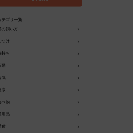
カテゴリ一覧
猫の飼い方
しつけ
気持ち
行動
病気
健康
食べ物
猫用品
猫種