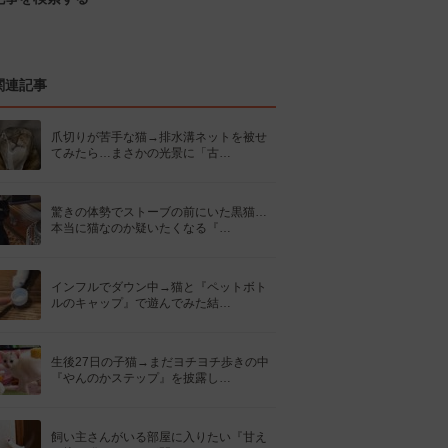
関連記事
爪切りが苦手な猫→排水溝ネットを被せ
てみたら…まさかの光景に「古…
驚きの体勢でストーブの前にいた黒猫…
本当に猫なのか疑いたくなる『…
インフルでダウン中→猫と『ペットボト
ルのキャップ』で遊んでみた結…
生後27日の子猫→まだヨチヨチ歩きの中
『やんのかステップ』を披露し…
飼い主さんがいる部屋に入りたい『甘え