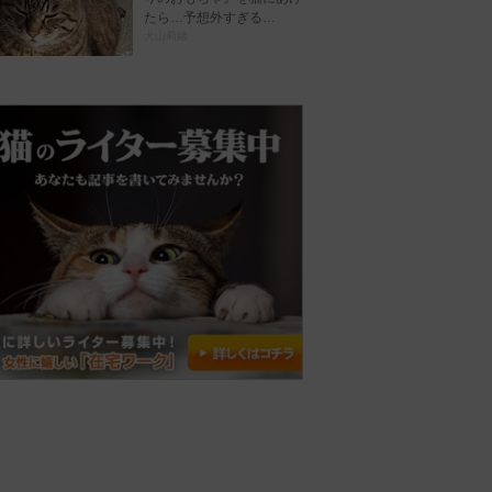
たら…予想外すぎる…
犬山莉緒