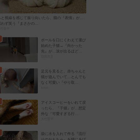
ふと視線を感じて振り向いたら、猫の『表情』が…
思わず笑う『まさかの…
大竹晋平
ボールを口にくわえて運び
始めた子猫→『向かった
先』が…涙が出るほど…
曽田恵音
足元を見ると、赤ちゃんと
猫が遊んでいて…とんでも
なく可愛い『やり取…
kokiri
アイスコーヒーをいれて戻
ったら、『子猫』が…想定
外な『可愛すぎる行…
大竹晋平
袋に水を入れて作る『流行
りのおもちゃ』を猫にあげ