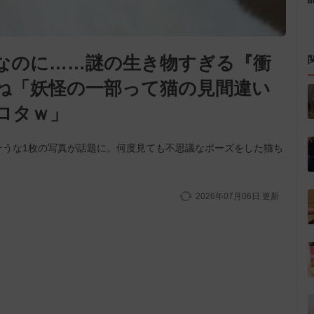
なのに……謎の生き物すぎる『衝
いね「妖怪の一部って猫の見間違い
ロタｗ」
そうな1枚の写真が話題に。何度見ても不思議なポーズをした猫ち
。
2026年07月06日
更新