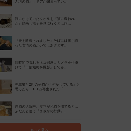
ん坊の猫』→ドアが閉まってい…
膝にかけていたタオルを『猫に奪われ
た』結果→様子を見に行くと…想…
『夫を略奪されました』そばには勝ち誇
った表情の猫がいて…あざとす…
短時間で荒れるネコ部屋→カメラを仕掛
けて『一部始終を撮影』してみ…
先輩猫と2匹の子猫が『何かしている』と
思ったら…131万再生された『…
弟猫の入院中、ママが兄猫を撫でると…
ふだんと違う『まさかの行動』…
もっと見る