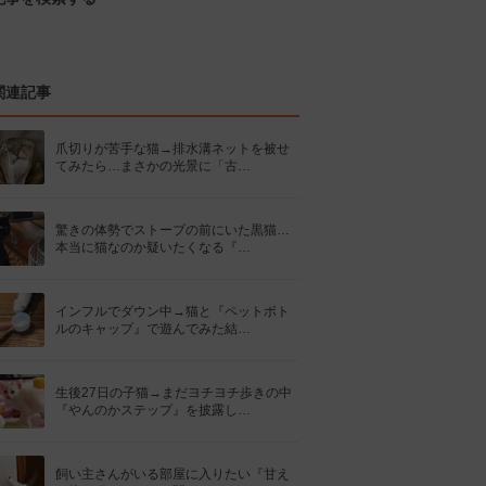
関連記事
爪切りが苦手な猫→排水溝ネットを被せ
てみたら…まさかの光景に「古…
驚きの体勢でストーブの前にいた黒猫…
本当に猫なのか疑いたくなる『…
インフルでダウン中→猫と『ペットボト
ルのキャップ』で遊んでみた結…
生後27日の子猫→まだヨチヨチ歩きの中
『やんのかステップ』を披露し…
飼い主さんがいる部屋に入りたい『甘え