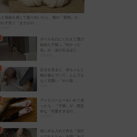
ふと視線を感じて振り向いたら、猫の『表情』が…
思わず笑う『まさかの…
大竹晋平
ボールを口にくわえて運び
始めた子猫→『向かった
先』が…涙が出るほど…
曽田恵音
足元を見ると、赤ちゃんと
猫が遊んでいて…とんでも
なく可愛い『やり取…
kokiri
アイスコーヒーをいれて戻
ったら、『子猫』が…想定
外な『可愛すぎる行…
大竹晋平
袋に水を入れて作る『流行
りのおもちゃ』を猫にあげ