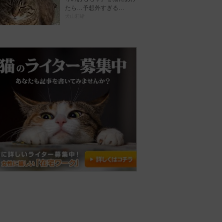
たら…予想外すぎる…
犬山莉緒