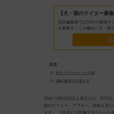
【犬・猫のライター募集
現在編集部ではSNSや動画サ
を募集中！この機会に犬・猫
応
目次
目ヤニだらけだった子猫
1歳の誕生日を迎える
SNSで268万回以上表示され、20
猫のビフォー・アフター。投稿を見た
ます」「1年前には想像できなかった