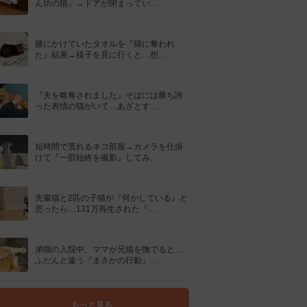
ん坊の猫』→ドアが閉まってい…
膝にかけていたタオルを『猫に奪われ
た』結果→様子を見に行くと…想…
『夫を略奪されました』そばには勝ち誇
った表情の猫がいて…あざとす…
短時間で荒れるネコ部屋→カメラを仕掛
けて『一部始終を撮影』してみ…
先輩猫と2匹の子猫が『何かしている』と
思ったら…131万再生された『…
弟猫の入院中、ママが兄猫を撫でると…
ふだんと違う『まさかの行動』…
もっと見る