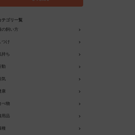
カテゴリ一覧
猫の飼い方
しつけ
気持ち
行動
病気
健康
食べ物
猫用品
猫種