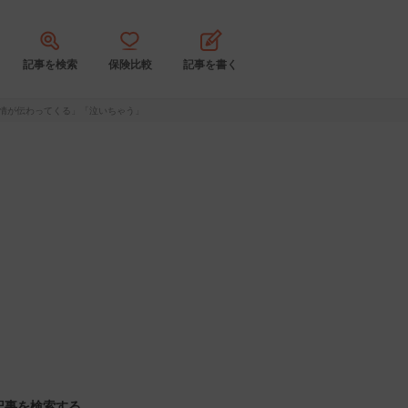
記事を検索
保険比較
記事を書く
情が伝わってくる」「泣いちゃう」
記事を検索する