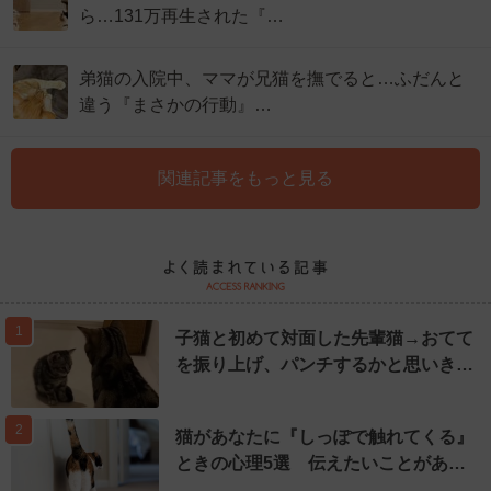
ら…131万再生された『…
弟猫の入院中、ママが兄猫を撫でると…ふだんと
違う『まさかの行動』…
関連記事をもっと見る
1
子猫と初めて対面した先輩猫→おてて
を振り上げ、パンチするかと思いき…
2
猫があなたに『しっぽで触れてくる』
ときの心理5選 伝えたいことがあ…