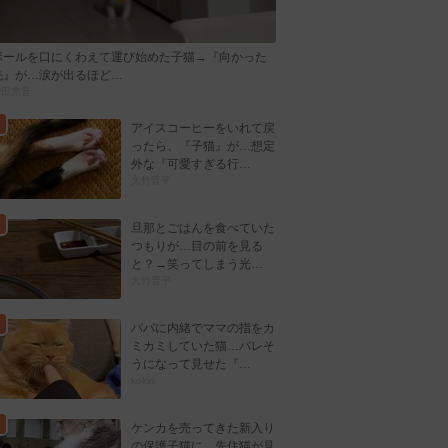
ボールを口にくわえて運び始めた子猫→『向かった
先』が…涙が出るほど…
曽田恵音
アイスコーヒーをいれて戻
ったら、『子猫』が…想定
外な『可愛すぎる行…
大竹晋平
旦那とごはんを食べていた
つもりが…目の前を見る
と？→笑ってしまう光…
大竹晋平
パパに内緒でママの指をカ
ミカミしていた猫…バレそ
うになって見せた『…
kokiri
ケンカを売ってきた新入り
の保護子猫に…先住猫が見