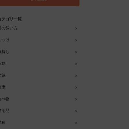
カテゴリ一覧
猫の飼い方
しつけ
気持ち
行動
病気
健康
食べ物
猫用品
猫種