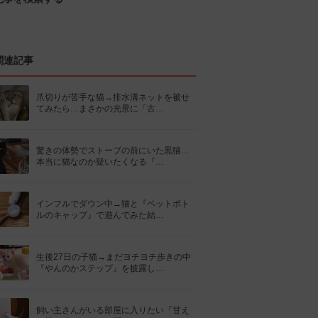
関連記事
爪切りが苦手な猫→排水溝ネットを被せ
てみたら…まさかの光景に「古…
驚きの体勢でストーブの前にいた黒猫…
本当に猫なのか疑いたくなる『…
インフルでダウン中→猫と『ペットボト
ルのキャップ』で遊んでみた結…
生後27日の子猫→まだヨチヨチ歩きの中
『やんのかステップ』を披露し…
飼い主さんがいる部屋に入りたい『甘え