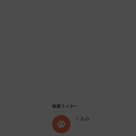
U
n
m
u
t
e
執筆ライター
くるみ