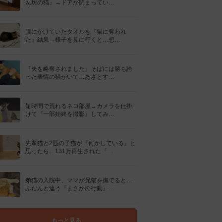
ん坊の猫』→ドアが閉まってい…
膝にかけていたタオルを『猫に奪われ
た』結果→様子を見に行くと…想…
『夫を略奪されました』そばには勝ち誇
った表情の猫がいて…あざとす…
短時間で荒れるネコ部屋→カメラを仕掛
けて『一部始終を撮影』してみ…
先輩猫と2匹の子猫が『何かしている』と
思ったら…131万再生された『…
弟猫の入院中、ママが兄猫を撫でると…
ふだんと違う『まさかの行動』…
もっと見る