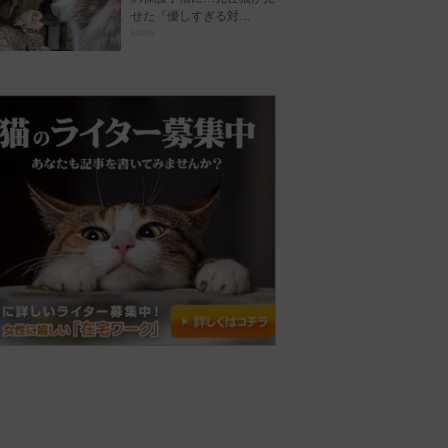
せた『優しすぎる対…
kokiri