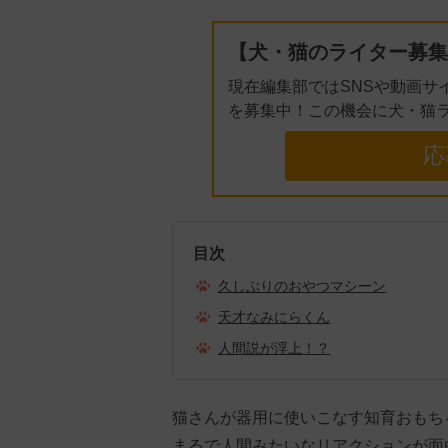
【犬・猫のライター募集
現在編集部ではSNSや動画サ
を募集中！この機会に犬・猫
応
目次
久しぶりのおやつマシーン
天才なみにらくん
人間説が浮上！？
猫さんが器用に使いこなす知育おもち
まるで人間みたいなリアクションが面