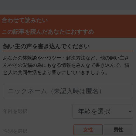
合わせて読みたい
この記事を読んだあなたにおすすめ
飼い主の声を書き込んでください
あなたの体験談やハウツー・解決方法など、他の飼い主さ
んやその愛猫の為にもなる情報をみんなで書き込んで、猫
と人の共同生活をより豊かにしていきましょう。
年齢を選択
女性
男性
性別を選択