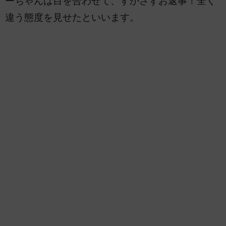
ーちゃんは目を合わせて、すかさずお返事！全く
違う態度を見せたといいます。