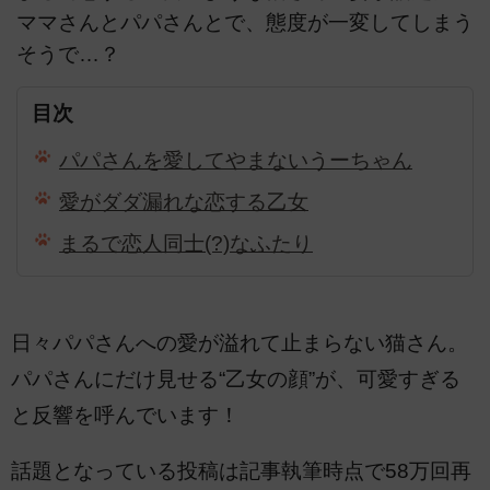
ママさんとパパさんとで、態度が一変してしまう
そうで…？
目次
パパさんを愛してやまないうーちゃん
愛がダダ漏れな恋する乙女
まるで恋人同士(?)なふたり
日々パパさんへの愛が溢れて止まらない猫さん。
パパさんにだけ見せる“乙女の顔”が、可愛すぎる
と反響を呼んでいます！
話題となっている投稿は記事執筆時点で58万回再