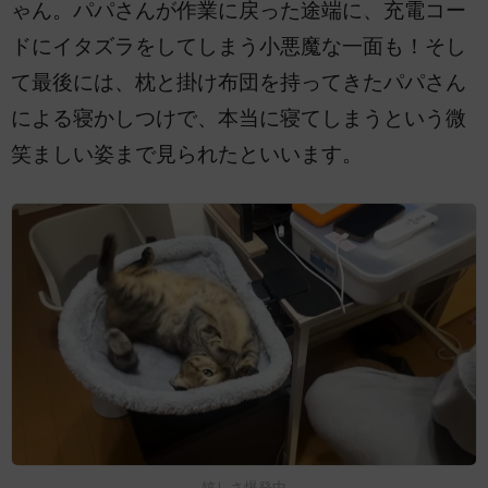
ゃん。パパさんが作業に戻った途端に、充電コー
ドにイタズラをしてしまう小悪魔な一面も！そし
て最後には、枕と掛け布団を持ってきたパパさん
による寝かしつけで、本当に寝てしまうという微
笑ましい姿まで見られたといいます。
嬉しさ爆発中