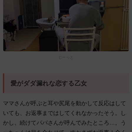
じーっと
愛がダダ漏れな恋する乙女
ママさんが呼ぶと耳や尻尾を動かして反応はして
いても、お返事まではしてくれなかったそう。し
かし、続けてパパさんが呼んでみたところ…。う