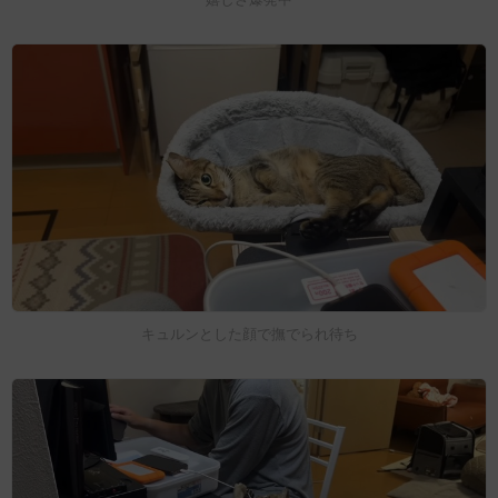
キュルンとした顔で撫でられ待ち