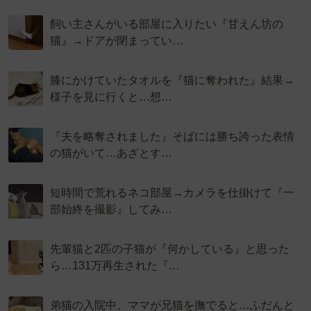
飼い主さんがいる部屋に入りたい『甘えん坊の
猫』→ドアが閉まってい…
膝にかけていたタオルを『猫に奪われた』結果→
様子を見に行くと…想…
『夫を略奪されました』そばには勝ち誇った表情
の猫がいて…あざとす…
短時間で荒れるネコ部屋→カメラを仕掛けて『一
部始終を撮影』してみ…
先輩猫と2匹の子猫が『何かしている』と思った
ら…131万再生された『…
弟猫の入院中、ママが兄猫を撫でると…ふだんと